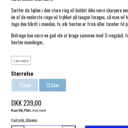
Sætter du tøjlen i den store ring vil biddet ikke være skarpere end
én af de nederste ringe vil trykket på tungen forøges, så man vi
tage den hårdt i munden, fx. når hesten er frisk eller tænder til p
Bidringe kan være en god ide at bruge sammen med 3-ringsbid, for 
hesten mundviger..
ELSE
Du kan også bruge 3-rings biddet sammen med deltatøjler og pelh
det med skumkæde for at lægge et større pres på tungen.
Delt: 3
Læs mere
Størrelse
Vær opmærksom på at 3-ringsbid/pessoabid er ikke godkendt 
11,5cm
12,5cm
Det må gerne må bruges til springstævner for både pony 
DKK 239,00
Fragt omk. tillægges