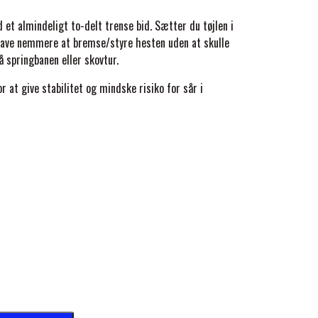
 et almindeligt to-delt trense bid. Sætter du tøjlen i
l have nemmere at bremse/styre hesten uden at skulle
å springbanen eller skovtur.
at give stabilitet og mindske risiko for sår i
amstropper for at give et jævnt tryk og kombinere
-delt.
til dressurstævner iflg. DRF og FEI.
og hest, dog ikke sammen med skumkæde.