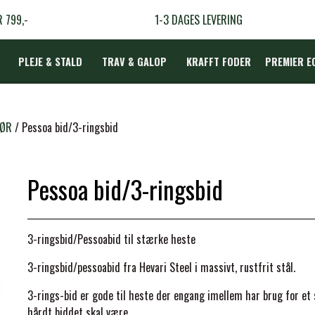
R 799,-
1-3 DAGES LEVERING
PLEJE & STALD
TRAV & GALOP
KRAFFT FODER
PREMIER E
DÆKKEN
HØR
Pessoa bid/3-ringsbid
Pessoa bid/3-ringsbid
LBEHØR
N
3-ringsbid/Pessoabid til stærke heste
TERAPI
3-ringsbid/pessoabid
fra Hevari Steel
i massivt, rustfrit stål.
3-rings-bid er gode til heste der engang imellem har brug for et s
hårdt biddet skal være.