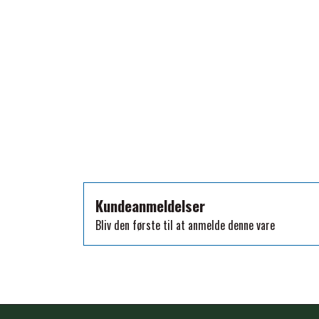
TKO
WAHLSTEN
WALDHAUSEN
WALSH
ZILCO
QHP -BRANDS OF Q
PREMIER EQUINE INSEKTBESKYTTELSE
Kundeanmeldelser
Bliv den første til at anmelde denne vare