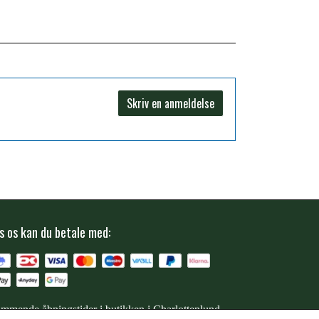
Skriv en anmeldelse
s os kan du betale med:
mmende åbningstider i butikken i Charlottenlund