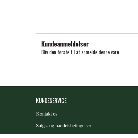
TKO
WAHLSTEN
WALDHAUSEN
WALSH
Kundeanmeldelser
ZILCO
Bliv den første til at anmelde denne vare
QHP -BRANDS OF Q
PREMIER EQUINE INSEKTBESKYTTELSE
KUNDESERVICE
Kontakt os
S
algs- og handelsbetingelser
Returnering