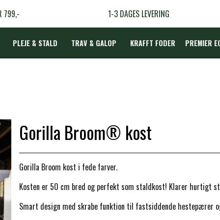
R 799,-
1-3 DAGES LEVERING
PLEJE & STALD
TRAV & GALOP
KRAFFT FODER
PREMIER E
DÆKKEN
Gorilla Broom® kost
LBEHØR
N
Gorilla Broom kost i fede farver.
TERAPI
Kosten er 50 cm bred og perfekt som staldkost! Klarer hurtigt st
Smart design med skrabe funktion til fastsiddende hestepærer o