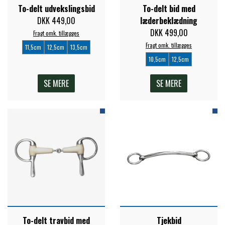
To-delt udvekslingsbid
To-delt bid med
FORAN EQUINE
DKK 449,00
læderbeklædning
PREMIER EQUINE SADLER
DKK 499,00
Fragt omk. tillægges
Fragt omk. tillægges
GP TACK
11,5cm
12,5cm
13,5cm
PREMIER EQUINE SADEL TILBEHØR
10,5cm
12,5cm
HAPPY MOUTH
SE MERE
SE MERE
PREMIER EQUINE SADELUNDERLAG
HEVARI
PREMIER EQUINE PADS
JACKS
PREMIER EQUINE BENBESKYTTELSE
KÄLLQUIST EQUESTIAN
PREMIER EQUINE TRANSPORT
BESKYTTELSE
LEMIEUX
To-delt travbid med
Tjekbid