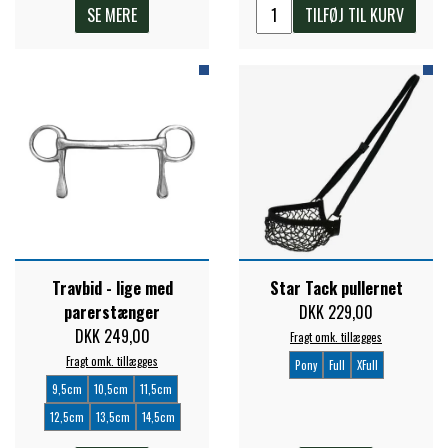
SE MERE
TILFØJ TIL KURV
Travbid - lige med
Star Tack pullernet
parerstænger
DKK 229,00
DKK 249,00
Fragt omk. tillægges
Fragt omk. tillægges
Pony
Full
XFull
9,5cm
10,5cm
11,5cm
12,5cm
13,5cm
14,5cm