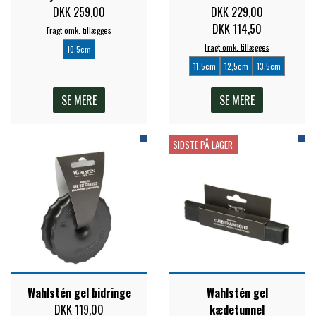
STAR TACK
DKK 259,00
DKK 229,00
DKK 114,50
Fragt omk. tillægges
Fragt omk. tillægges
10,5cm
STUD MUFFIN
11,5cm
12,5cm
13,5cm
SE MERE
SE MERE
TIMER GPS
SIDSTE PÅ LAGER
TKO
WAHLSTEN
WALDHAUSEN
Wahlstén gel bidringe
Wahlstén gel
WALSH
DKK 119,00
kædetunnel