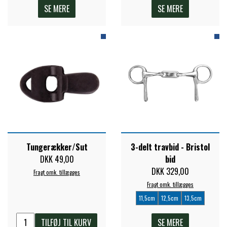
SE MERE
SE MERE
Tungerækker/Sut
3-delt travbid - Bristol
DKK 49,00
bid
DKK 329,00
Fragt omk. tillægges
Fragt omk. tillægges
11,5cm
12,5cm
13,5cm
TILFØJ TIL KURV
SE MERE