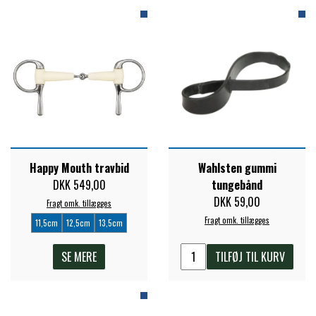
Happy Mouth travbid
Wahlsten gummi
DKK 549,00
tungebånd
DKK 59,00
Fragt omk. tillægges
Fragt omk. tillægges
11,5cm
12,5cm
13,5cm
SE MERE
TILFØJ TIL KURV