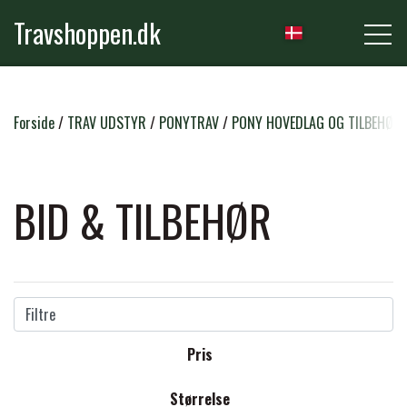
Travshoppen.dk
NYHEDER
Forside
TRAV UDSTYR
PONYTRAV
PONY HOVEDLAG OG TILBEHØR
HEST
BID & TILBEHØR
GRIMER & TRÆKTOVE
RYTTER
TRENSER & TILBEHØR
Filtre
RIDEBUKSER & LEGGINS
PLEJE & STALD
Pris
SADLER & TILBEHØR
TRØJER, BLUSER & T-SHIRTS
STRIGLER & TILBEHØR
Størrelse