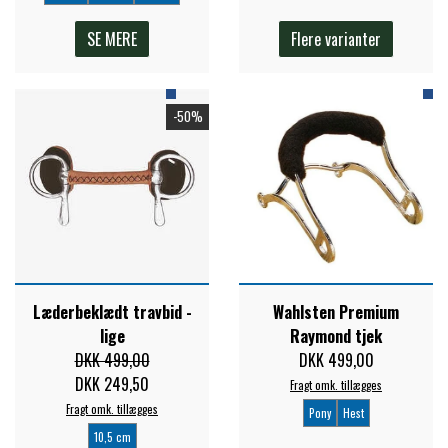
SE MERE
Flere varianter
-50%
Læderbeklædt travbid -
Wahlsten Premium
lige
Raymond tjek
DKK 499,00
DKK 499,00
DKK 249,50
Fragt omk. tillægges
Fragt omk. tillægges
Pony
Hest
10,5 cm