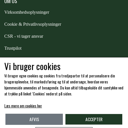
OM OS
PREMIER EQUINE KØLETERAPI
Virksomhedsoplysninger
LIKIT
Cookie & Privatlivsoplysninger
PREMIER EQUINE GROOMING & STALD
MUSTAD
CSR - vi tager ansvar
Trustpilot
PREMIER EQUINE RYTTER
NAF
Samarbejde
-
affiliates
Vi bruger cookies
PHARMACARE
Vi bruger egne cookies og cookies fra tredjeparter til at personalisere din
Hos os kan du betale med:
brugeroplevelse, til markedsføring og til at undersøge, hvordan vores
hjemmeside anvendes af besøgende. Du kan altid tilbagekalde dit samtykke ved
PREMIER EQUINE
at trykke på linket 'Cookies' nederst på siden.
Læs mere om cookies her
Kommende åbningstider i butikken i Charlottenlund
RACING TACK
AFVIS
ACCEPTER