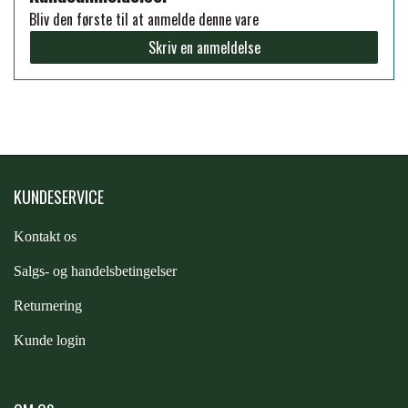
Bliv den første til at anmelde denne vare
FORAN EQUINE
PREMIER EQUINE SADLER
Skriv en anmeldelse
GP TACK
PREMIER EQUINE SADEL TILBEHØR
HAPPY MOUTH
PREMIER EQUINE SADELUNDERLAG
KUNDESERVICE
HEVARI
PREMIER EQUINE PADS
Kontakt os
JACKS
S
algs- og handelsbetingelser
PREMIER EQUINE BENBESKYTTELSE
Returnering
KÄLLQUIST EQUESTIAN
Kunde login
PREMIER EQUINE TRANSPORT
BESKYTTELSE
LEMIEUX