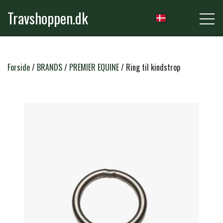
Travshoppen.dk
NYHEDER
Forside
BRANDS
PREMIER EQUINE
Ring til kindstrop
HEST
GRIMER & TRÆKTOVE
RYTTER
TRENSER & TILBEHØR
RIDEBUKSER & LEGGINS
PLEJE & STALD
SADLER & TILBEHØR
TRØJER, BLUSER & T-SHIRTS
STRIGLER & TILBEHØR