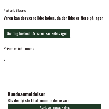
BACK ON TRACK
STRØMPER
INSEKTBESKYTTELSE
PREMIER EQUINE LINERS & DÆKKEN
TRAVDÆKKEN & TILBEHØR
Fragt omk. tillægges
TILBEHØR
TERAPI PRODUKTER
CARR & DAY & MARTIN
HUER & HALSTØRKLÆDER
Varen kan desværre ikke købes, da der ikke er flere på lager
HESTEBOLCHER & TREATS
SKO & VÆRKTØJ
PREMIER EQUINE WALKER & RIDEDÆKKEN
CUSTOM
Giv mig besked når varen kan købes igen
GAVEARTIKLER VOKSNE
TILSKUD & VITAMINER
VOGNE & TILBEHØR
PREMIER EQUINE INSEKTBESKYTTELSE
Priser er inkl. moms
DELTACAST
BØRN & JUNIOR
STALD & FOLD
TRAV KUSK
PREMIER EQUINE MAGNET & INFRARØD
EMIN
SKO & SMEDEVÆRKTØJ
TERAPI
PONYTRAV
FENWICK LIQUID TITANIUM®
PREMIER EQUINE GRIMER & TRÆKTOV
MONTÉ
Kundeanmeldelser
FINNTACK
Bliv den første til at anmelde denne vare
PREMIER EQUINE TRENSE & TILBEHØR
GALOP
Skriv en anmeldelse