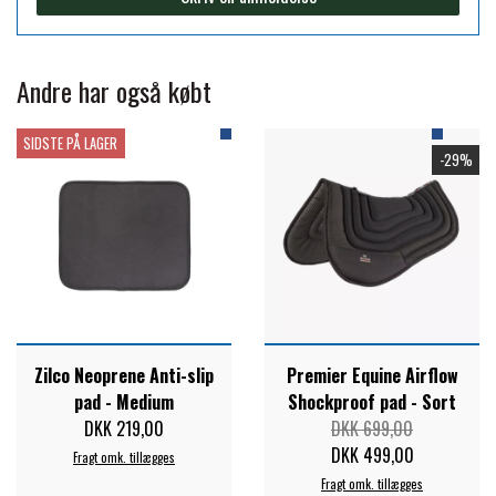
FORAN EQUINE
PREMIER EQUINE SADLER
Andre har også købt
GP TACK
PREMIER EQUINE SADEL TILBEHØR
SIDSTE PÅ LAGER
-29%
HAPPY MOUTH
PREMIER EQUINE SADELUNDERLAG
HEVARI
PREMIER EQUINE PADS
JACKS
PREMIER EQUINE BENBESKYTTELSE
Zilco Neoprene Anti-slip
Premier Equine Airflow
pad - Medium
Shockproof pad - Sort
KÄLLQUIST EQUESTIAN
PREMIER EQUINE TRANSPORT
DKK 219,00
DKK 699,00
DKK 499,00
Fragt omk. tillægges
BESKYTTELSE
LEMIEUX
Fragt omk. tillægges