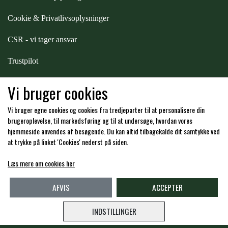
STAR TACK
Cookie & Privatlivsoplysninger
CSR - vi tager ansvar
STUD MUFFIN
Trustpilot
TIMER GPS
Samarbejde
-
affiliates
Vi bruger cookies
Vi bruger egne cookies og cookies fra tredjeparter til at personalisere din
TKO
Hos os kan du betale med:
brugeroplevelse, til markedsføring og til at undersøge, hvordan vores
hjemmeside anvendes af besøgende. Du kan altid tilbagekalde dit samtykke ved
at trykke på linket 'Cookies' nederst på siden.
WAHLSTEN
Læs mere om cookies her
Kommende åbningstider i butikken i Charlottenlund
WALDHAUSEN
AFVIS
ACCEPTER
INDSTILLINGER
WALSH