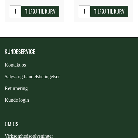
TILFØJ TIL KURV
TILFØJ TIL KURV
PREMIER EQUINE KØLETERAPI
LIKIT
PREMIER EQUINE GROOMING & STALD
MUSTAD
KUNDESERVICE
PREMIER EQUINE RYTTER
NAF
Kontakt os
S
algs- og handelsbetingelser
PHARMACARE
Returnering
Kunde login
PREMIER EQUINE
RACING TACK
OM OS
Virksomhedsoplysninger