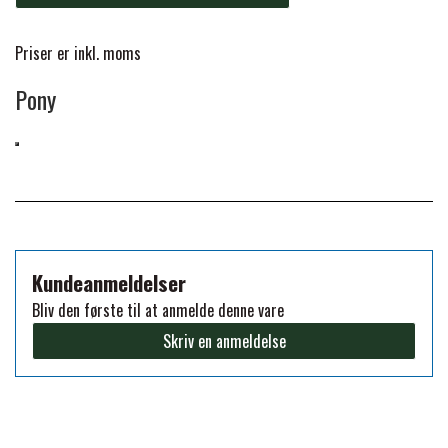
FORAN EQUINE
PREMIER EQUINE SADLER
Priser er inkl. moms
Pony
GP TACK
PREMIER EQUINE SADEL TILBEHØR
HAPPY MOUTH
PREMIER EQUINE SADELUNDERLAG
HEVARI
PREMIER EQUINE PADS
Kundeanmeldelser
JACKS
Bliv den første til at anmelde denne vare
PREMIER EQUINE BENBESKYTTELSE
Skriv en anmeldelse
KÄLLQUIST EQUESTIAN
PREMIER EQUINE TRANSPORT
BESKYTTELSE
LEMIEUX