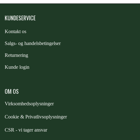
PREMIER EQUINE KØLETERAPI
LIKIT
KUNDESERVICE
Kontakt os
PREMIER EQUINE GROOMING & STALD
MUSTAD
S
algs- og handelsbetingelser
PREMIER EQUINE RYTTER
Returnering
NAF
Kunde login
PHARMACARE
OM OS
PREMIER EQUINE
Virksomhedsoplysninger
Cookie & Privatlivsoplysninger
RACING TACK
CSR - vi tager ansvar