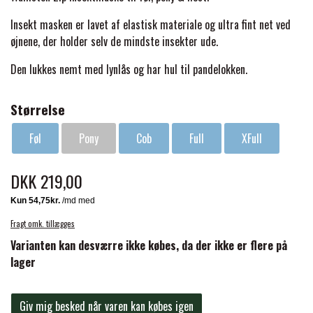
BACK ON TRACK
STRØMPER
INSEKTBESKYTTELSE
PREMIER EQUINE LINERS & DÆKKEN
TRAVDÆKKEN & TILBEHØR
Insekt masken er lavet af elastisk materiale og ultra fint net ved
TILBEHØR
øjnene, der holder selv de mindste insekter ude.
TERAPI PRODUKTER
CARR & DAY & MARTIN
HUER & HALSTØRKLÆDER
HESTEBOLCHER & TREATS
SKO & VÆRKTØJ
Den lukkes nemt med lynlås og har hul til pandelokken.
PREMIER EQUINE WALKER & RIDEDÆKKEN
CUSTOM
GAVEARTIKLER VOKSNE
TILSKUD & VITAMINER
Størrelse
VOGNE & TILBEHØR
PREMIER EQUINE INSEKTBESKYTTELSE
Føl
Pony
Cob
Full
XFull
DELTACAST
BØRN & JUNIOR
STALD & FOLD
TRAV KUSK
DKK 219,00
PREMIER EQUINE MAGNET & INFRARØD
EMIN
SKO & SMEDEVÆRKTØJ
TERAPI
PONYTRAV
Fragt omk. tillægges
FENWICK LIQUID TITANIUM®
Varianten kan desværre ikke købes, da der ikke er flere på
PREMIER EQUINE GRIMER & TRÆKTOV
MONTÉ
lager
FINNTACK
PREMIER EQUINE TRENSE & TILBEHØR
GALOP
Giv mig besked når varen kan købes igen