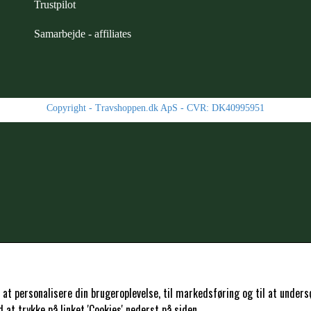
Trustpilot
Samarbejde
-
affiliates
Copyright -
Travshoppen.dk ApS - CVR: DK40995951
ELSE
l at personalisere din brugeroplevelse, til markedsføring og til at und
at trykke på linket 'Cookies' nederst på siden.