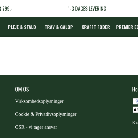
R 799,-
1-3 DAGES LEVERING
PLEJE & STALD
TRAV & GALOP
KRAFFT FODER
PREMIER E
DÆKKEN
LBEHØR
OM OS
Ho
N
Virksomhedsoplysninger
TERAPI
Cookie & Privatlivsoplysninger
Ko
CSR - vi tager ansvar