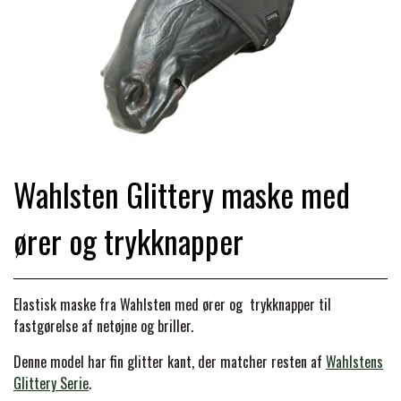
TRAV & GALOP
DÆKKENER & TILBEHØR
JAKKER & VESTE
STRIGLEKASSER & STALDSKABE
SEJRSDÆKKENER
KRAFFT FODER
BANDAGER & BENBESKYTTELSE
SKO & STØVLER
SÅRPLEJE & STALDAPOTEK
TRAVUDSTYR MED NAVN
PREMIER EQUINE
PLEJE & STALD
PISKE & SPORER
SHAMPOO & SHINER
GRIMER & TRÆKTOV
Wahlsten Glittery maske med
PREMIER EQUINE REGN - &
TILSKUD & VITAMINER
OUTLET
HJELME
ører og trykknapper
HOVPLEJE
OVERGANGSDÆKKEN
SELER & TILBEHØR
LONGERING
SIKKERHEDSVESTE
BRANDS
LÆDER & UDSTYRSPLEJE
PREMIER EQUINE VINTERDÆKKEN
HOVEDLAG & TILBEHØR
Elastisk maske fra Wahlsten med ører og trykknapper til
fastgørelse af netøjne og briller.
PONY & SHETTY
ANIMALINTEX®
HANDSKER
KLIPPEMASKINER & STØVSUGERE
PREMIER EQUINE STALDDÆKKEN
Denne model har fin glitter kant, der matcher resten af
GAMSCHER & BANDAGER
Wahlstens
Glittery Serie
.
TRANSPORT UDSTYR