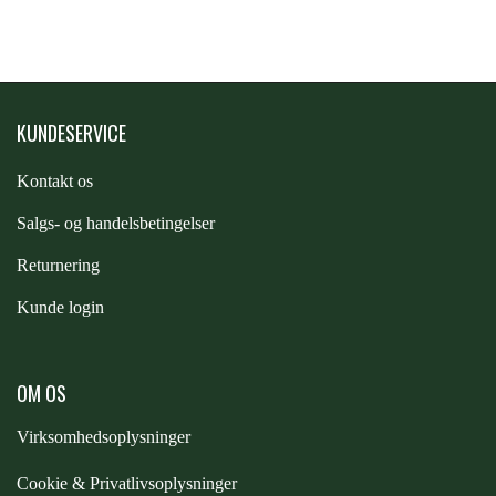
PREMIER EQUINE KØLETERAPI
LIKIT
PREMIER EQUINE GROOMING & STALD
KUNDESERVICE
MUSTAD
Kontakt os
PREMIER EQUINE RYTTER
NAF
S
algs- og handelsbetingelser
Returnering
PHARMACARE
Kunde login
PREMIER EQUINE
OM OS
RACING TACK
Virksomhedsoplysninger
Cookie & Privatlivsoplysninger