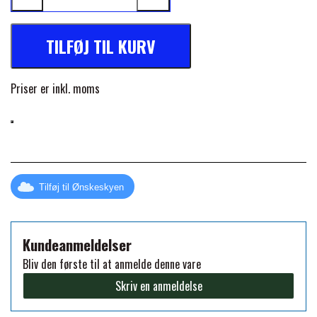
FORAN EQUINE
PREMIER EQUINE SADLER
TILFØJ TIL KURV
GP TACK
PREMIER EQUINE SADEL TILBEHØR
Priser er inkl. moms
HAPPY MOUTH
PREMIER EQUINE SADELUNDERLAG
HEVARI
PREMIER EQUINE PADS
Tilføj til Ønskeskyen
JACKS
PREMIER EQUINE BENBESKYTTELSE
Kundeanmeldelser
KÄLLQUIST EQUESTIAN
Bliv den første til at anmelde denne vare
PREMIER EQUINE TRANSPORT
Skriv en anmeldelse
BESKYTTELSE
LEMIEUX