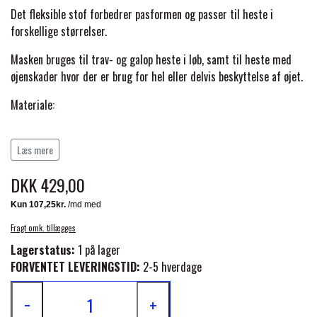
BACK ON TRACK
STRØMPER
INSEKTBESKYTTELSE
PREMIER EQUINE LINERS & DÆKKEN
Det fleksible stof forbedrer pasformen og passer til heste i
TRAVDÆKKEN & TILBEHØR
forskellige størrelser.
TILBEHØR
TERAPI PRODUKTER
CARR & DAY & MARTIN
HUER & HALSTØRKLÆDER
HESTEBOLCHER & TREATS
Masken bruges til trav- og galop heste i løb, samt til heste med
SKO & VÆRKTØJ
øjenskader hvor der er brug for hel eller delvis beskyttelse af øjet.
PREMIER EQUINE WALKER & RIDEDÆKKEN
CUSTOM
GAVEARTIKLER VOKSNE
Materiale:
TILSKUD & VITAMINER
VOGNE & TILBEHØR
PREMIER EQUINE INSEKTBESKYTTELSE
Stof: 100% polyester
DELTACAST
BØRN & JUNIOR
Læs mere
STALD & FOLD
Trykknapper:
messing
TRAV KUSK
PREMIER EQUINE MAGNET & INFRARØD
DKK 429,00
EMIN
SKO & SMEDEVÆRKTØJ
TERAPI
PONYTRAV
Fragt omk. tillægges
FENWICK LIQUID TITANIUM®
Lagerstatus:
1 på lager
PREMIER EQUINE GRIMER & TRÆKTOV
MONTÉ
FORVENTET LEVERINGSTID:
2-5 hverdage
FINNTACK
−
+
PREMIER EQUINE TRENSE & TILBEHØR
GALOP