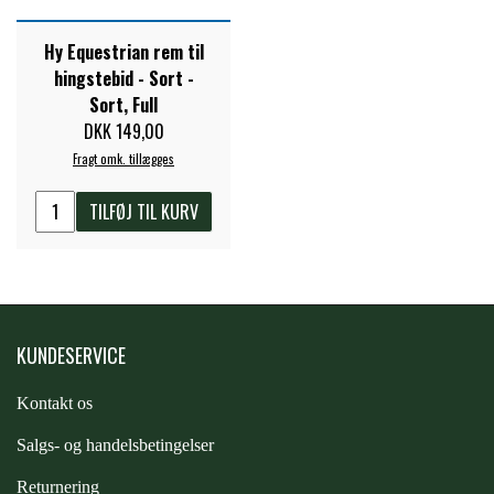
STAR TACK
Hy Equestrian rem til
hingstebid - Sort -
STUD MUFFIN
Sort, Full
DKK 149,00
Fragt omk. tillægges
TIMER GPS
TILFØJ TIL KURV
TKO
WAHLSTEN
KUNDESERVICE
WALDHAUSEN
Kontakt os
S
algs- og handelsbetingelser
WALSH
Returnering