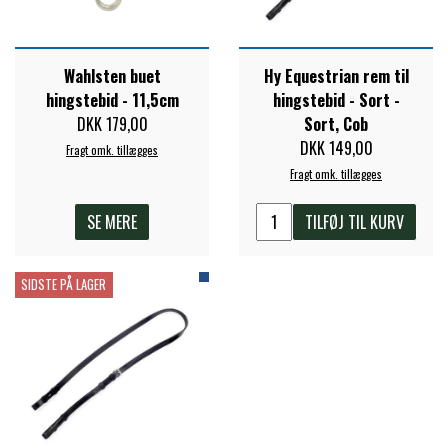
PREMIER EQUINE KØLETERAPI
LIKIT
Wahlsten buet
Hy Equestrian rem til
hingstebid - 11,5cm
hingstebid - Sort -
PREMIER EQUINE GROOMING & STALD
MUSTAD
DKK 179,00
Sort, Cob
DKK 149,00
Fragt omk. tillægges
Fragt omk. tillægges
PREMIER EQUINE RYTTER
NAF
SE MERE
TILFØJ TIL KURV
PHARMACARE
SIDSTE PÅ LAGER
PREMIER EQUINE
RACING TACK