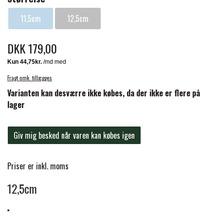
BACK ON TRACK
STRØMPER
INSEKTBESKYTTELSE
PREMIER EQUINE LINERS & DÆKKEN
TRAVDÆKKEN & TILBEHØR
11,5cm
12,5cm
TILBEHØR
TERAPI PRODUKTER
CARR & DAY & MARTIN
HUER & HALSTØRKLÆDER
HESTEBOLCHER & TREATS
SKO & VÆRKTØJ
DKK 179,00
PREMIER EQUINE WALKER & RIDEDÆKKEN
CUSTOM
GAVEARTIKLER VOKSNE
TILSKUD & VITAMINER
VOGNE & TILBEHØR
Fragt omk. tillægges
PREMIER EQUINE INSEKTBESKYTTELSE
Varianten kan desværre ikke købes, da der ikke er flere på
DELTACAST
BØRN & JUNIOR
lager
STALD & FOLD
TRAV KUSK
PREMIER EQUINE MAGNET & INFRARØD
EMIN
Giv mig besked når varen kan købes igen
SKO & SMEDEVÆRKTØJ
TERAPI
PONYTRAV
FENWICK LIQUID TITANIUM®
Priser er inkl. moms
PREMIER EQUINE GRIMER & TRÆKTOV
MONTÉ
12,5cm
FINNTACK
PREMIER EQUINE TRENSE & TILBEHØR
GALOP