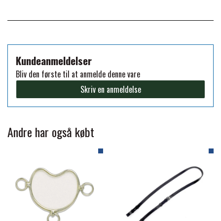
FORAN EQUINE
PREMIER EQUINE SADLER
GP TACK
PREMIER EQUINE SADEL TILBEHØR
Kundeanmeldelser
Bliv den første til at anmelde denne vare
HAPPY MOUTH
Skriv en anmeldelse
PREMIER EQUINE SADELUNDERLAG
HEVARI
PREMIER EQUINE PADS
Andre har også købt
JACKS
PREMIER EQUINE BENBESKYTTELSE
KÄLLQUIST EQUESTIAN
PREMIER EQUINE TRANSPORT
BESKYTTELSE
LEMIEUX