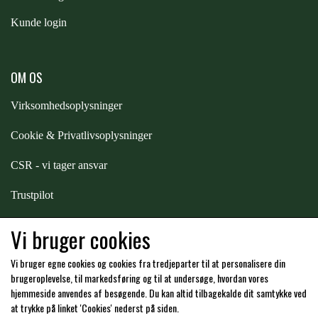
Kunde login
ZILCO
OM OS
QHP -BRANDS OF Q
Virksomhedsoplysninger
PREMIER EQUINE INSEKTBESKYTTELSE
Cookie & Privatlivsoplysninger
CSR - vi tager ansvar
Trustpilot
Samarbejde
-
affiliates
Vi bruger cookies
Vi bruger egne cookies og cookies fra tredjeparter til at personalisere din
Hos os kan du betale med:
brugeroplevelse, til markedsføring og til at undersøge, hvordan vores
hjemmeside anvendes af besøgende. Du kan altid tilbagekalde dit samtykke ved
at trykke på linket 'Cookies' nederst på siden.