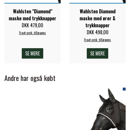
Wahlsten "Diamond"
Wahlsten Diamond
PREMIER EQUINE KØLETERAPI
LIKIT
maske med trykknapper
maske med ører &
DKK 479,00
trykknapper
PREMIER EQUINE GROOMING & STALD
DKK 498,00
Fragt omk. tillægges
MUSTAD
Fragt omk. tillægges
PREMIER EQUINE RYTTER
SE MERE
SE MERE
NAF
PHARMACARE
Andre har også købt
PREMIER EQUINE
RACING TACK