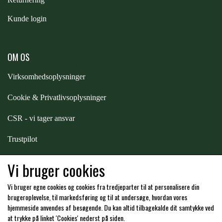
Kunde login
ZILCO
QHP -BRANDS OF Q
OM OS
Virksomhedsoplysninger
PREMIER EQUINE INSEKTBESKYTTELSE
Cookie & Privatlivsoplysninger
CSR - vi tager ansvar
Trustpilot
Samarbejde
-
affiliates
Vi bruger cookies
Vi bruger egne cookies og cookies fra tredjeparter til at personalisere din
Hos os kan du betale med:
brugeroplevelse, til markedsføring og til at undersøge, hvordan vores
hjemmeside anvendes af besøgende. Du kan altid tilbagekalde dit samtykke ved
at trykke på linket 'Cookies' nederst på siden.