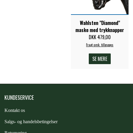
STAR TACK
Wahlsten "Diamond"
STUD MUFFIN
maske med trykknapper
DKK 479,00
TIMER GPS
Fragt omk. tillægges
SE MERE
TKO
WAHLSTEN
KUNDESERVICE
WALDHAUSEN
Kontakt os
S
algs- og handelsbetingelser
WALSH
Returnering