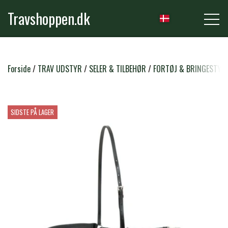
Travshoppen.dk
NYHEDER
Forside
TRAV UDSTYR
SELER & TILBEHØR
FORTØJ & BRINGESTYK
HEST
SIDSTE PÅ LAGER
GRIMER & TRÆKTOVE
RYTTER
TRENSER & TILBEHØR
RIDEBUKSER & LEGGINS
PLEJE & STALD
SADLER & TILBEHØR
TRØJER, BLUSER & T-SHIRTS
STRIGLER & TILBEHØR