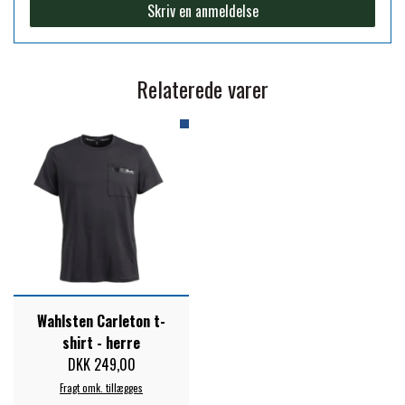
Skriv en anmeldelse
PREMIER EQUINE KØLETERAPI
LIKIT
Relaterede varer
PREMIER EQUINE GROOMING & STALD
MUSTAD
PREMIER EQUINE RYTTER
NAF
PHARMACARE
PREMIER EQUINE
Wahlsten Carleton t-
shirt - herre
RACING TACK
DKK 249,00
Fragt omk. tillægges