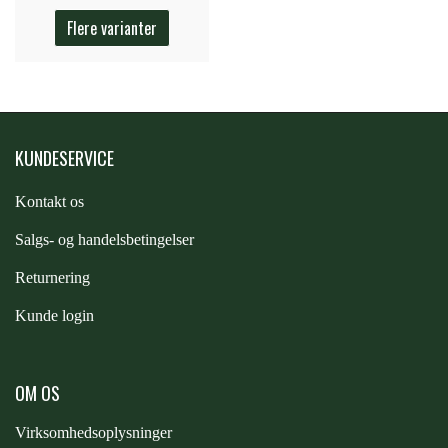
STAR TACK
Flere varianter
STUD MUFFIN
TIMER GPS
KUNDESERVICE
Kontakt os
TKO
S
algs- og handelsbetingelser
Returnering
WAHLSTEN
Kunde login
WALDHAUSEN
OM OS
WALSH
Virksomhedsoplysninger