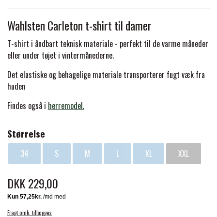
BACK ON TRACK
STRØMPER
INSEKTBESKYTTELSE
PREMIER EQUINE LINERS & DÆKKEN
TRAVDÆKKEN & TILBEHØR
Wahlsten Carleton t-shirt til damer
TILBEHØR
TERAPI PRODUKTER
CARR & DAY & MARTIN
HUER & HALSTØRKLÆDER
HESTEBOLCHER & TREATS
T-shirt i åndbart teknisk materiale - perfekt til de varme måneder
SKO & VÆRKTØJ
eller under tøjet i vintermånederne.
PREMIER EQUINE WALKER & RIDEDÆKKEN
CUSTOM
GAVEARTIKLER VOKSNE
TILSKUD & VITAMINER
Det elastiske og behagelige materiale transporterer fugt væk fra
VOGNE & TILBEHØR
huden
PREMIER EQUINE INSEKTBESKYTTELSE
DELTACAST
BØRN & JUNIOR
STALD & FOLD
Findes også i
herremodel.
TRAV KUSK
PREMIER EQUINE MAGNET & INFRARØD
EMIN
Størrelse
SKO & SMEDEVÆRKTØJ
TERAPI
PONYTRAV
34
S
M
L
XL
XXL
FENWICK LIQUID TITANIUM®
PREMIER EQUINE GRIMER & TRÆKTOV
MONTÉ
DKK 229,00
FINNTACK
PREMIER EQUINE TRENSE & TILBEHØR
GALOP
Fragt omk. tillægges