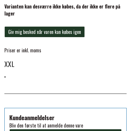
Varianten kan desværre ikke købes, da der ikke er flere på
FORAN EQUINE
PREMIER EQUINE SADLER
lager
GP TACK
Giv mig besked når varen kan købes igen
PREMIER EQUINE SADEL TILBEHØR
HAPPY MOUTH
Priser er inkl. moms
PREMIER EQUINE SADELUNDERLAG
XXL
HEVARI
PREMIER EQUINE PADS
JACKS
PREMIER EQUINE BENBESKYTTELSE
KÄLLQUIST EQUESTIAN
PREMIER EQUINE TRANSPORT
Kundeanmeldelser
BESKYTTELSE
Bliv den første til at anmelde denne vare
LEMIEUX