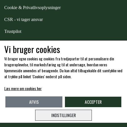
Cookie & Privatlivsoplysninger
ZILCO
CSR - vi tager ansvar
QHP -BRANDS OF Q
Trustpilot
Samarbejde
-
affiliates
Vi bruger cookies
PREMIER EQUINE INSEKTBESKYTTELSE
Vi bruger egne cookies og cookies fra tredjeparter til at personalisere din
Hos os kan du betale med:
brugeroplevelse, til markedsføring og til at undersøge, hvordan vores
hjemmeside anvendes af besøgende. Du kan altid tilbagekalde dit samtykke ved
at trykke på linket 'Cookies' nederst på siden.
Læs mere om cookies her
Kommende åbningstider i butikken i Charlottenlund
AFVIS
ACCEPTER
INDSTILLINGER
Copyright -
Travshoppen.dk ApS - CVR: DK40995951