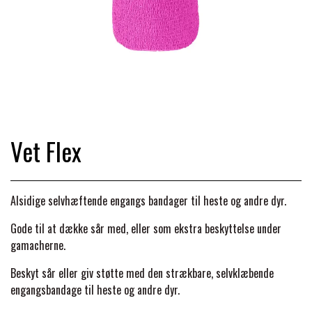
TRAV & GALOP
DÆKKENER & TILBEHØR
JAKKER & VESTE
STRIGLEKASSER & STALDSKABE
SEJRSDÆKKENER
KRAFFT FODER
BANDAGER & BENBESKYTTELSE
SKO & STØVLER
SÅRPLEJE & STALDAPOTEK
TRAVUDSTYR MED NAVN
PREMIER EQUINE
PLEJE & STALD
PISKE & SPORER
SHAMPOO & SHINER
GRIMER & TRÆKTOV
Vet Flex
PREMIER EQUINE REGN - &
TILSKUD & VITAMINER
OUTLET
HJELME
HOVPLEJE
OVERGANGSDÆKKEN
SELER & TILBEHØR
Alsidige selvhæftende engangs bandager til heste og andre dyr.
LONGERING
SIKKERHEDSVESTE
BRANDS
LÆDER & UDSTYRSPLEJE
PREMIER EQUINE VINTERDÆKKEN
Gode til at dække sår med, eller som ekstra beskyttelse under
HOVEDLAG & TILBEHØR
gamacherne.
PONY & SHETTY
ANIMALINTEX®
HANDSKER
Beskyt sår eller giv støtte med den strækbare, selvklæbende
KLIPPEMASKINER & STØVSUGERE
PREMIER EQUINE STALDDÆKKEN
GAMSCHER & BANDAGER
engangsbandage til heste og andre dyr.
TRANSPORT UDSTYR