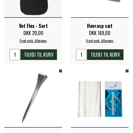
ZILCO
Vet Flex - Sort
Hovrasp sæt
DKK 20,00
DKK 169,00
QHP -BRANDS OF Q
Fragt omk. tillægges
Fragt omk. tillægges
PREMIER EQUINE INSEKTBESKYTTELSE
TILFØJ TIL KURV
TILFØJ TIL KURV