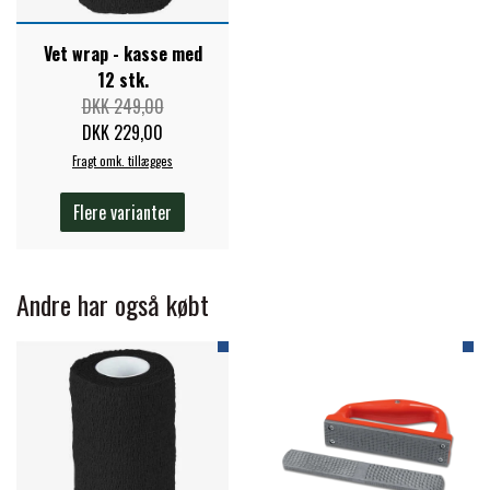
STAR TACK
Vet wrap - kasse med
12 stk.
STUD MUFFIN
DKK 249,00
DKK 229,00
Fragt omk. tillægges
TIMER GPS
Flere varianter
TKO
Andre har også købt
WAHLSTEN
WALDHAUSEN
WALSH