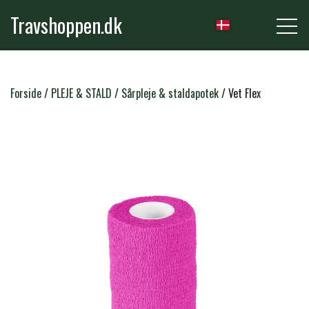
Travshoppen.dk
NYHEDER
Forside
PLEJE & STALD
Sårpleje & staldapotek
Vet Flex
HEST
GRIMER & TRÆKTOVE
RYTTER
TRENSER & TILBEHØR
RIDEBUKSER & LEGGINS
PLEJE & STALD
SADLER & TILBEHØR
TRØJER, BLUSER & T-SHIRTS
STRIGLER & TILBEHØR