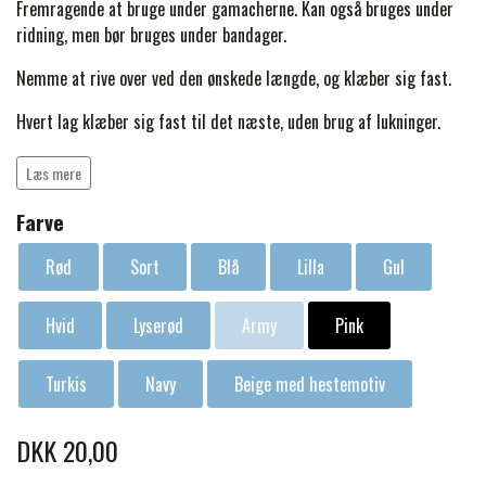
BACK ON TRACK
STRØMPER
Fremragende at bruge under gamacherne. Kan også bruges under
INSEKTBESKYTTELSE
PREMIER EQUINE LINERS & DÆKKEN
TRAVDÆKKEN & TILBEHØR
ridning, men bør bruges under bandager.
TILBEHØR
TERAPI PRODUKTER
CARR & DAY & MARTIN
HUER & HALSTØRKLÆDER
Nemme at rive over ved den ønskede længde, og klæber sig fast.
HESTEBOLCHER & TREATS
SKO & VÆRKTØJ
Hvert lag klæber sig fast til det næste, uden brug af lukninger.
PREMIER EQUINE WALKER & RIDEDÆKKEN
CUSTOM
GAVEARTIKLER VOKSNE
TILSKUD & VITAMINER
Absorberer ikke fugt eller bakterier.
VOGNE & TILBEHØR
Læs mere
PREMIER EQUINE INSEKTBESKYTTELSE
Farve
DELTACAST
BØRN & JUNIOR
STALD & FOLD
TRAV KUSK
Rød
Sort
Blå
Lilla
Gul
PREMIER EQUINE MAGNET & INFRARØD
EMIN
SKO & SMEDEVÆRKTØJ
TERAPI
PONYTRAV
Hvid
Lyserød
Army
Pink
FENWICK LIQUID TITANIUM®
Turkis
Navy
Beige med hestemotiv
PREMIER EQUINE GRIMER & TRÆKTOV
MONTÉ
FINNTACK
DKK 20,00
PREMIER EQUINE TRENSE & TILBEHØR
GALOP