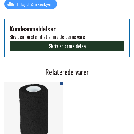
Tilføj til Ønskeskyen
PREMIER EQUINE KØLETERAPI
LIKIT
Kundeanmeldelser
PREMIER EQUINE GROOMING & STALD
Bliv den første til at anmelde denne vare
MUSTAD
Skriv en anmeldelse
PREMIER EQUINE RYTTER
NAF
Relaterede varer
PHARMACARE
PREMIER EQUINE
RACING TACK