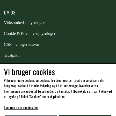
OM OS
Virksomhedsoplysninger
Cookie & Privatlivsoplysninger
CSR - vi tager ansvar
Trustpilot
Samarbejde
-
affiliates
Vi bruger cookies
Vi bruger egne cookies og cookies fra tredjeparter til at personalisere din
Hos os kan du betale med:
brugeroplevelse, til markedsføring og til at undersøge, hvordan vores
hjemmeside anvendes af besøgende. Du kan altid tilbagekalde dit samtykke ved
at trykke på linket 'Cookies' nederst på siden.
Læs mere om cookies her
Kommende åbningstider i butikken i Charlottenlund