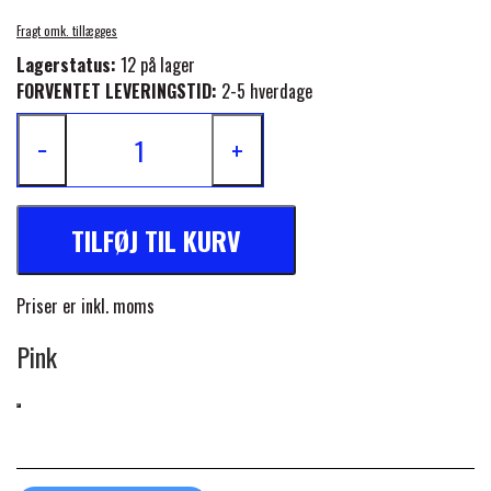
FORAN EQUINE
Fragt omk. tillægges
PREMIER EQUINE SADLER
Lagerstatus:
12 på lager
FORVENTET LEVERINGSTID:
2-5 hverdage
GP TACK
PREMIER EQUINE SADEL TILBEHØR
−
+
HAPPY MOUTH
PREMIER EQUINE SADELUNDERLAG
TILFØJ TIL KURV
HEVARI
PREMIER EQUINE PADS
Priser er inkl. moms
JACKS
PREMIER EQUINE BENBESKYTTELSE
Pink
KÄLLQUIST EQUESTIAN
PREMIER EQUINE TRANSPORT
BESKYTTELSE
LEMIEUX