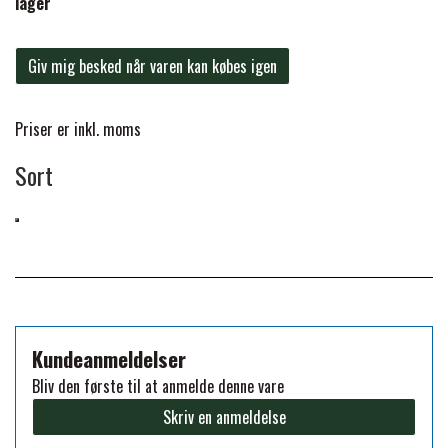
lager
FORAN EQUINE
PREMIER EQUINE SADLER
Giv mig besked når varen kan købes igen
GP TACK
PREMIER EQUINE SADEL TILBEHØR
Priser er inkl. moms
HAPPY MOUTH
Sort
PREMIER EQUINE SADELUNDERLAG
HEVARI
PREMIER EQUINE PADS
JACKS
PREMIER EQUINE BENBESKYTTELSE
Kundeanmeldelser
KÄLLQUIST EQUESTIAN
PREMIER EQUINE TRANSPORT
Bliv den første til at anmelde denne vare
Skriv en anmeldelse
BESKYTTELSE
LEMIEUX