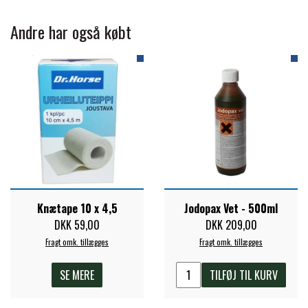
STAR TACK
Andre har også købt
STUD MUFFIN
TIMER GPS
TKO
WAHLSTEN
Knætape 10 x 4,5
Jodopax Vet - 500ml
DKK 59,00
DKK 209,00
WALDHAUSEN
Fragt omk. tillægges
Fragt omk. tillægges
SE MERE
TILFØJ TIL KURV
WALSH