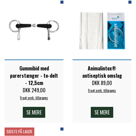
ZILCO
QHP -BRANDS OF Q
PREMIER EQUINE INSEKTBESKYTTELSE
Gummibid med
Animalintex®
parerstænger - to-delt
antiseptisk omslag
- 12,5cm
DKK 89,00
DKK 249,00
Fragt omk. tillægges
Fragt omk. tillægges
SE MERE
SE MERE
SIDSTE PÅ LAGER