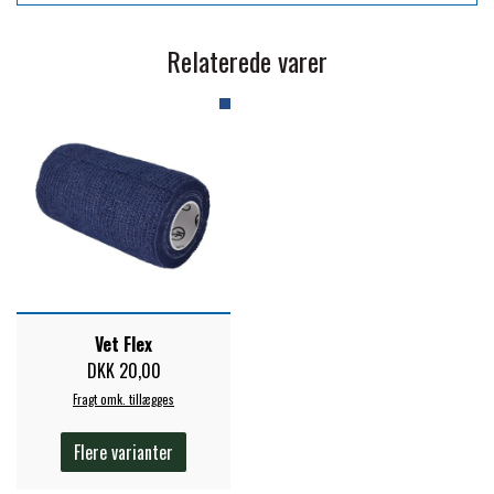
PREMIER EQUINE KØLETERAPI
Relaterede varer
LIKIT
PREMIER EQUINE GROOMING & STALD
MUSTAD
PREMIER EQUINE RYTTER
NAF
PHARMACARE
Vet Flex
PREMIER EQUINE
DKK 20,00
Fragt omk. tillægges
RACING TACK
Flere varianter