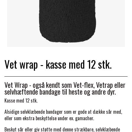
TRAV & GALOP
DÆKKENER & TILBEHØR
JAKKER & VESTE
STRIGLEKASSER & STALDSKABE
SEJRSDÆKKENER
KRAFFT FODER
BANDAGER & BENBESKYTTELSE
SKO & STØVLER
SÅRPLEJE & STALDAPOTEK
TRAVUDSTYR MED NAVN
PREMIER EQUINE
PLEJE & STALD
PISKE & SPORER
SHAMPOO & SHINER
GRIMER & TRÆKTOV
Vet wrap - kasse med 12 stk.
PREMIER EQUINE REGN - &
TILSKUD & VITAMINER
OUTLET
HJELME
HOVPLEJE
OVERGANGSDÆKKEN
SELER & TILBEHØR
Vet Wrap - også kendt som Vet-flex, Vetrap eller
LONGERING
selvhæftende bandage til heste og andre dyr.
SIKKERHEDSVESTE
BRANDS
LÆDER & UDSTYRSPLEJE
PREMIER EQUINE VINTERDÆKKEN
HOVEDLAG & TILBEHØR
Kasse med 12 stk.
PONY & SHETTY
Alsidige selvklæbende bandager som er gode at dække sår med,
ANIMALINTEX®
HANDSKER
KLIPPEMASKINER & STØVSUGERE
PREMIER EQUINE STALDDÆKKEN
eller som ekstra beskyttelse under ex. gamacher.
GAMSCHER & BANDAGER
Beskyt sår eller giv støtte med denne strækbare, selvklæbende
TRANSPORT UDSTYR