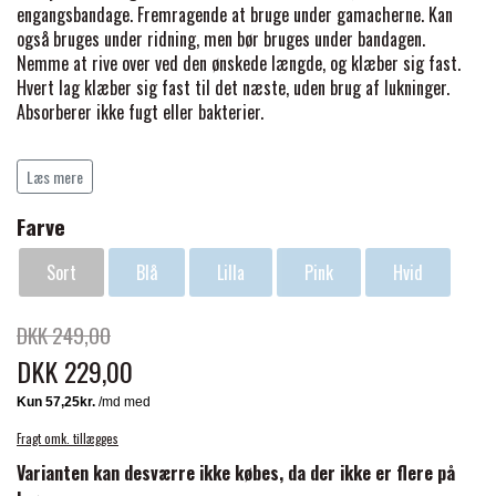
BACK ON TRACK
STRØMPER
engangsbandage. Fremragende at bruge under gamacherne. Kan
INSEKTBESKYTTELSE
PREMIER EQUINE LINERS & DÆKKEN
TRAVDÆKKEN & TILBEHØR
også bruges under ridning, men bør bruges under bandagen.
TILBEHØR
Nemme at rive over ved den ønskede længde, og klæber sig fast.
TERAPI PRODUKTER
CARR & DAY & MARTIN
HUER & HALSTØRKLÆDER
Hvert lag klæber sig fast til det næste, uden brug af lukninger.
HESTEBOLCHER & TREATS
SKO & VÆRKTØJ
Absorberer ikke fugt eller bakterier.
PREMIER EQUINE WALKER & RIDEDÆKKEN
CUSTOM
GAVEARTIKLER VOKSNE
TILSKUD & VITAMINER
VOGNE & TILBEHØR
Læs mere
PREMIER EQUINE INSEKTBESKYTTELSE
Farve
DELTACAST
BØRN & JUNIOR
STALD & FOLD
TRAV KUSK
Sort
Blå
Lilla
Pink
Hvid
PREMIER EQUINE MAGNET & INFRARØD
EMIN
SKO & SMEDEVÆRKTØJ
TERAPI
PONYTRAV
DKK 249,00
DKK 229,00
FENWICK LIQUID TITANIUM®
PREMIER EQUINE GRIMER & TRÆKTOV
MONTÉ
Fragt omk. tillægges
FINNTACK
PREMIER EQUINE TRENSE & TILBEHØR
Varianten kan desværre ikke købes, da der ikke er flere på
GALOP