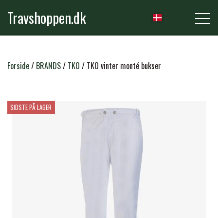
Travshoppen.dk
NYHEDER
Forside
BRANDS
TKO
TKO vinter monté bukser
HEST
SIDSTE PÅ LAGER
GRIMER & TRÆKTOVE
RYTTER
TRENSER & TILBEHØR
RIDEBUKSER & LEGGINS
PLEJE & STALD
SADLER & TILBEHØR
TRØJER, BLUSER & T-SHIRTS
STRIGLER & TILBEHØR