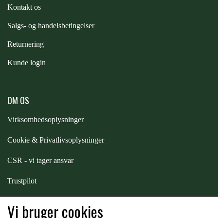
Kontakt os
PREMIER EQUINE KØLETERAPI
S
algs- og handelsbetingelser
LIKIT
Returnering
PREMIER EQUINE GROOMING & STALD
MUSTAD
Kunde login
PREMIER EQUINE RYTTER
NAF
OM OS
Virksomhedsoplysninger
PHARMACARE
Cookie & Privatlivsoplysninger
PREMIER EQUINE
CSR - vi tager ansvar
Trustpilot
RACING TACK
Samarbejde
-
affiliates
Vi bruger cookies