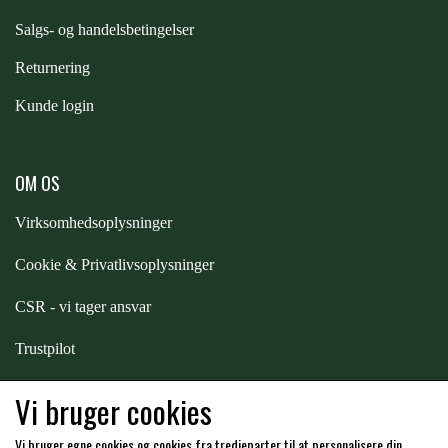
STAR TACK
S
algs- og handelsbetingelser
Returnering
STUD MUFFIN
Kunde login
TIMER GPS
OM OS
TKO
Virksomhedsoplysninger
Cookie & Privatlivsoplysninger
WAHLSTEN
CSR - vi tager ansvar
Trustpilot
WALDHAUSEN
Samarbejde
-
affiliates
Vi bruger cookies
WALSH
Vi bruger egne cookies og cookies fra tredjeparter til at personalisere din