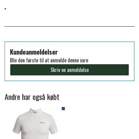
FORAN EQUINE
PREMIER EQUINE SADLER
GP TACK
PREMIER EQUINE SADEL TILBEHØR
Kundeanmeldelser
HAPPY MOUTH
PREMIER EQUINE SADELUNDERLAG
Bliv den første til at anmelde denne vare
Skriv en anmeldelse
HEVARI
PREMIER EQUINE PADS
JACKS
Andre har også købt
PREMIER EQUINE BENBESKYTTELSE
KÄLLQUIST EQUESTIAN
PREMIER EQUINE TRANSPORT
BESKYTTELSE
LEMIEUX