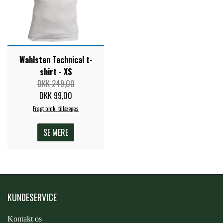
PREMIER EQUINE KØLETERAPI
LIKIT
PREMIER EQUINE GROOMING & STALD
Wahlsten Technical t-
MUSTAD
shirt - XS
DKK 249,00
PREMIER EQUINE RYTTER
NAF
DKK 99,00
Fragt omk. tillægges
PHARMACARE
SE MERE
PREMIER EQUINE
KUNDESERVICE
RACING TACK
Kontakt os