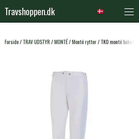
Travshoppen.dk
NYHEDER
Forside
TRAV UDSTYR
MONTÉ
Monté rytter
TKO monté bukser -
HEST
GRIMER & TRÆKTOVE
RYTTER
TRENSER & TILBEHØR
RIDEBUKSER & LEGGINS
PLEJE & STALD
SADLER & TILBEHØR
TRØJER, BLUSER & T-SHIRTS
STRIGLER & TILBEHØR