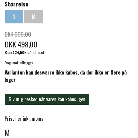
BACK ON TRACK
STRØMPER
Størrelse
INSEKTBESKYTTELSE
PREMIER EQUINE LINERS & DÆKKEN
TRAVDÆKKEN & TILBEHØR
TILBEHØR
S
M
TERAPI PRODUKTER
CARR & DAY & MARTIN
HUER & HALSTØRKLÆDER
HESTEBOLCHER & TREATS
SKO & VÆRKTØJ
DKK 699,00
PREMIER EQUINE WALKER & RIDEDÆKKEN
CUSTOM
DKK 498,00
GAVEARTIKLER VOKSNE
TILSKUD & VITAMINER
VOGNE & TILBEHØR
PREMIER EQUINE INSEKTBESKYTTELSE
DELTACAST
BØRN & JUNIOR
Fragt omk. tillægges
STALD & FOLD
TRAV KUSK
Varianten kan desværre ikke købes, da der ikke er flere på
PREMIER EQUINE MAGNET & INFRARØD
lager
EMIN
SKO & SMEDEVÆRKTØJ
TERAPI
PONYTRAV
Giv mig besked når varen kan købes igen
FENWICK LIQUID TITANIUM®
PREMIER EQUINE GRIMER & TRÆKTOV
MONTÉ
Priser er inkl. moms
FINNTACK
M
PREMIER EQUINE TRENSE & TILBEHØR
GALOP