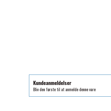
TKO
WAHLSTEN
WALDHAUSEN
WALSH
ZILCO
QHP -BRANDS OF Q
PREMIER EQUINE INSEKTBESKYTTELSE
Kundeanmeldelser
Bliv den første til at anmelde denne vare