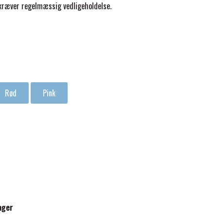
 kræver regelmæssig vedligeholdelse.
Rød
Pink
ager