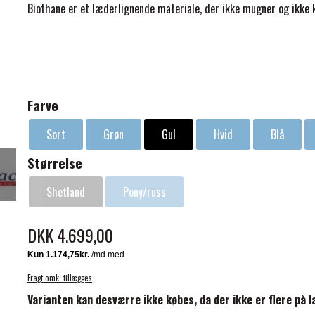
Biothane er et læderlignende materiale, der ikke mugner og ikke
Farve
ELSE
Sort
Grøn
Gul
Hvid
Blå
Størrelse
Shetland
Pony/russ
DKK 4.699,00
Fragt omk. tillægges
Varianten kan desværre ikke købes, da der ikke er flere på l