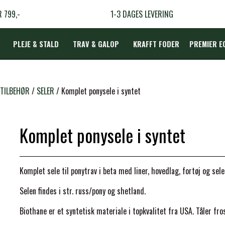
R 799,-
1-3 DAGES LEVERING
PLEJE & STALD
TRAV & GALOP
KRAFFT FODER
PREMIER E
DÆKKEN
 TILBEHØR
SELER
Komplet ponysele i syntet
Komplet ponysele i syntet
LBEHØR
N
Komplet
sele til ponytrav i beta med liner, hovedlag, fortøj og sel
TERAPI
Selen findes i str. russ/pony og shetland.
Biothane er et syntetisk materiale i topkvalitet fra USA. Tåler fro