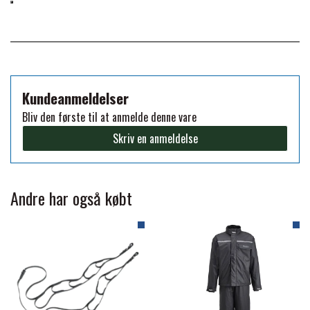
FORAN EQUINE
PREMIER EQUINE SADLER
GP TACK
PREMIER EQUINE SADEL TILBEHØR
Kundeanmeldelser
HAPPY MOUTH
Bliv den første til at anmelde denne vare
PREMIER EQUINE SADELUNDERLAG
Skriv en anmeldelse
HEVARI
PREMIER EQUINE PADS
Andre har også købt
JACKS
PREMIER EQUINE BENBESKYTTELSE
KÄLLQUIST EQUESTIAN
PREMIER EQUINE TRANSPORT
BESKYTTELSE
LEMIEUX