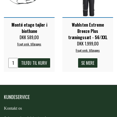
PREMIER EQUINE KØLETERAPI
LIKIT
Monté etage tøjler i
Wahlsten Extreme
PREMIER EQUINE GROOMING & STALD
biothane
Breeze Plus
MUSTAD
DKK 589,00
træningssæt - 56/XXL
DKK 1.999,00
Fragt omk. tillægges
PREMIER EQUINE RYTTER
NAF
Fragt omk. tillægges
TILFØJ TIL KURV
SE MERE
PHARMACARE
PREMIER EQUINE
KUNDESERVICE
RACING TACK
Kontakt os