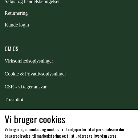
S
algs- og handelsbetingelser
STAR TACK
Returnering
Kunde login
STUD MUFFIN
TIMER GPS
OM OS
Virksomhedsoplysninger
TKO
Cookie & Privatlivsoplysninger
CSR - vi tager ansvar
WAHLSTEN
Trustpilot
WALDHAUSEN
Samarbejde
-
affiliates
Vi bruger cookies
Vi bruger egne cookies og cookies fra tredjeparter til at personalisere din
WALSH
Hos os kan du betale med:
brugeroplevelse, til markedsføring og til at undersøge, hvordan vores