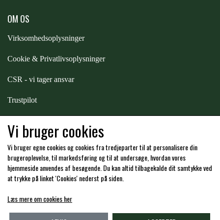
OM OS
PREMIER EQUINE KØLETERAPI
LIKIT
Virksomhedsoplysninger
PREMIER EQUINE GROOMING & STALD
Cookie & Privatlivsoplysninger
MUSTAD
CSR - vi tager ansvar
PREMIER EQUINE RYTTER
NAF
Trustpilot
Samarbejde
-
affiliates
Vi bruger cookies
PHARMACARE
Vi bruger egne cookies og cookies fra tredjeparter til at personalisere din
Hos os kan du betale med:
brugeroplevelse, til markedsføring og til at undersøge, hvordan vores
PREMIER EQUINE
hjemmeside anvendes af besøgende. Du kan altid tilbagekalde dit samtykke ved
at trykke på linket 'Cookies' nederst på siden.
RACING TACK
Læs mere om cookies her
Kommende åbningstider i butikken i Charlottenlund