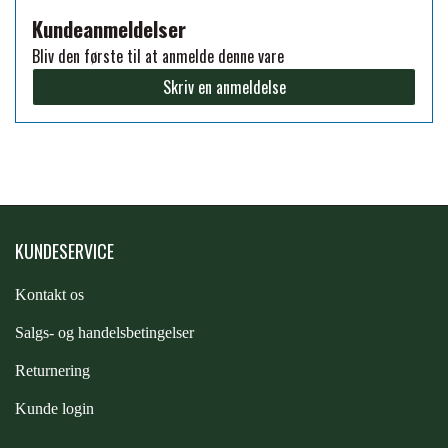
Kundeanmeldelser
FORAN EQUINE
PREMIER EQUINE SADLER
Bliv den første til at anmelde denne vare
Skriv en anmeldelse
GP TACK
PREMIER EQUINE SADEL TILBEHØR
HAPPY MOUTH
PREMIER EQUINE SADELUNDERLAG
HEVARI
KUNDESERVICE
PREMIER EQUINE PADS
Kontakt os
JACKS
PREMIER EQUINE BENBESKYTTELSE
S
algs- og handelsbetingelser
KÄLLQUIST EQUESTIAN
Returnering
PREMIER EQUINE TRANSPORT
Kunde login
BESKYTTELSE
LEMIEUX