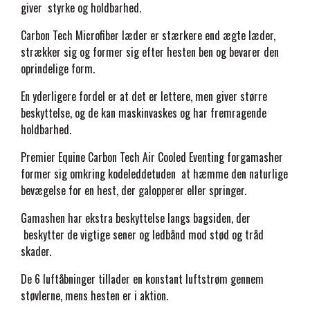
giver styrke og holdbarhed.
STAR TACK
Carbon Tech Microfiber læder er stærkere end ægte læder,
strækker sig og former sig efter hesten ben og bevarer den
STUD MUFFIN
oprindelige form.
En yderligere fordel er at det er lettere, men giver større
TIMER GPS
beskyttelse, og de kan maskinvaskes og har fremragende
holdbarhed.
TKO
Premier Equine Carbon Tech Air Cooled Eventing forgamasher
former sig omkring kodeleddetuden at hæmme den naturlige
bevægelse for en hest, der galopperer eller springer.
WAHLSTEN
Gamashen har ekstra beskyttelse langs bagsiden, der
beskytter de vigtige sener og ledbånd mod stød og tråd
WALDHAUSEN
skader.
De 6 luftåbninger tillader en konstant luftstrøm gennem
WALSH
støvlerne, mens hesten er i aktion.