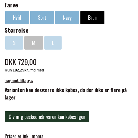
Vægt 218g
Farve
Sælges i par
FORAN EQUINE
PREMIER EQUINE SADLER
Pakket i en genanvendelig opbevaringstaske med lynlås
Hvid
Sort
Navy
Brun
Størrelse
GP TACK
PREMIER EQUINE SADEL TILBEHØR
S
M
L
HAPPY MOUTH
PREMIER EQUINE SADELUNDERLAG
DKK 729,00
HEVARI
PREMIER EQUINE PADS
Fragt omk. tillægges
Varianten kan desværre ikke købes, da der ikke er flere på
JACKS
lager
PREMIER EQUINE BENBESKYTTELSE
KÄLLQUIST EQUESTIAN
Giv mig besked når varen kan købes igen
PREMIER EQUINE TRANSPORT
BESKYTTELSE
LEMIEUX
Priser er inkl. moms