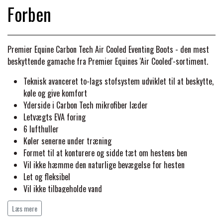
BACK ON TRACK
STRØMPER
INSEKTBESKYTTELSE
Forben
PREMIER EQUINE LINERS & DÆKKEN
TRAVDÆKKEN & TILBEHØR
TILBEHØR
TERAPI PRODUKTER
CARR & DAY & MARTIN
HUER & HALSTØRKLÆDER
HESTEBOLCHER & TREATS
SKO & VÆRKTØJ
Premier Equine Carbon Tech Air Cooled Eventing Boots -
den mest
PREMIER EQUINE WALKER & RIDEDÆKKEN
beskyttende gamache fra Premier Equines 'Air Cooled'-sortiment.
CUSTOM
GAVEARTIKLER VOKSNE
TILSKUD & VITAMINER
VOGNE & TILBEHØR
Teknisk avanceret to-lags stofsystem udviklet til at beskytte,
PREMIER EQUINE INSEKTBESKYTTELSE
køle og give komfort
DELTACAST
BØRN & JUNIOR
Yderside i Carbon Tech mikrofiber læder
STALD & FOLD
TRAV KUSK
Letvægts EVA foring
PREMIER EQUINE MAGNET & INFRARØD
6
lufthuller
EMIN
Køler senerne under træning
SKO & SMEDEVÆRKTØJ
TERAPI
PONYTRAV
Formet til at konturere og sidde tæt om hestens ben
Vil ikke hæmme den naturlige bevægelse for hesten
FENWICK LIQUID TITANIUM®
Let og fleksibel
PREMIER EQUINE GRIMER & TRÆKTOV
MONTÉ
Vil ikke tilbageholde vand
Maksimal beskyttelse
FINNTACK
Læs mere
PREMIER EQUINE TRENSE & TILBEHØR
Sikker pasform
GALOP