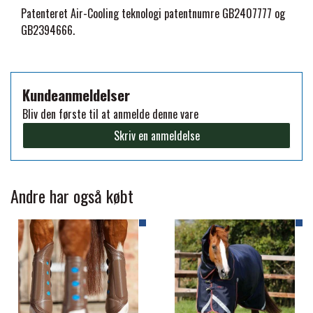
Patenteret Air-Cooling teknologi patentnumre GB2407777 og
GB2394666.
ZILCO
QHP -BRANDS OF Q
Kundeanmeldelser
Bliv den første til at anmelde denne vare
PREMIER EQUINE INSEKTBESKYTTELSE
Skriv en anmeldelse
Andre har også købt