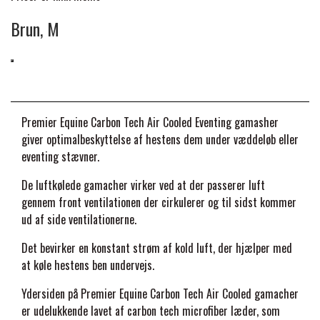
Brun, M
PREMIER EQUINE KØLETERAPI
LIKIT
PREMIER EQUINE GROOMING & STALD
MUSTAD
Premier Equine Carbon Tech Air Cooled Eventing gamasher
PREMIER EQUINE RYTTER
NAF
giver optimalbeskyttelse af hestens dem under væddeløb eller
eventing stævner.
De luftkølede gamacher virker ved at der passerer luft
PHARMACARE
gennem front ventilationen der cirkulerer og til sidst kommer
ud af side ventilationerne.
PREMIER EQUINE
Det bevirker en konstant strøm af kold luft, der hjælper med
at køle hestens ben undervejs.
RACING TACK
Ydersiden på Premier Equine Carbon Tech Air Cooled gamacher
er udelukkende lavet af carbon tech microfiber læder, som