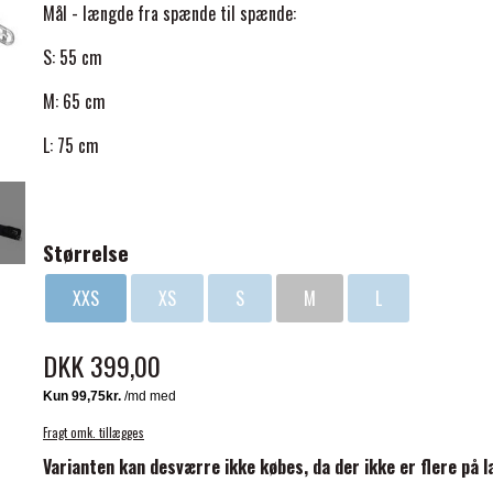
Mål - længde fra spænde til spænde:
S: 55 cm
M: 65 cm
L: 75 cm
ELSE
Størrelse
XXS
XS
S
M
L
DKK 399,00
Fragt omk. tillægges
Varianten kan desværre ikke købes, da der ikke er flere på l