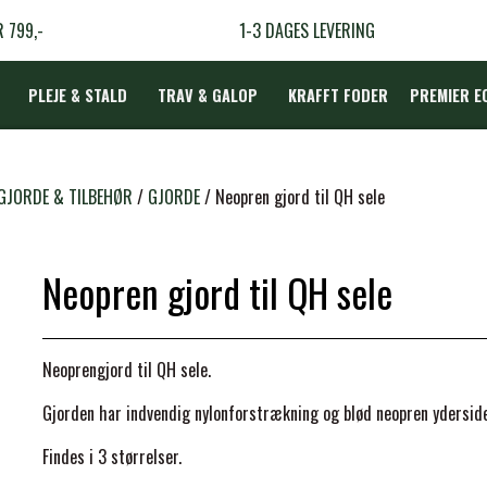
R 799,-
1-3 DAGES LEVERING
PLEJE & STALD
TRAV & GALOP
KRAFFT FODER
PREMIER E
DÆKKEN
 GJORDE & TILBEHØR
GJORDE
Neopren gjord til QH sele
Neopren gjord til QH sele
LBEHØR
N
Neoprengjord til QH sele.
TERAPI
Gjorden har indvendig nylonforstrækning og blød neopren yderside
Findes i 3 størrelser.