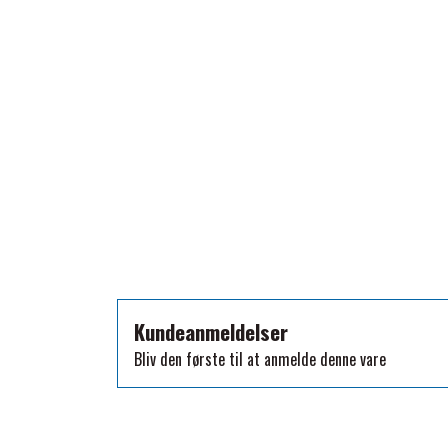
TKO
WAHLSTEN
WALDHAUSEN
WALSH
ZILCO
QHP -BRANDS OF Q
PREMIER EQUINE INSEKTBESKYTTELSE
Kundeanmeldelser
Bliv den første til at anmelde denne vare