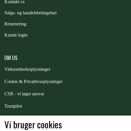
Kontakt os
STAR TACK
S
algs- og handelsbetingelser
STUD MUFFIN
Returnering
Kunde login
TIMER GPS
OM OS
TKO
Virksomhedsoplysninger
Cookie & Privatlivsoplysninger
WAHLSTEN
CSR - vi tager ansvar
WALDHAUSEN
Trustpilot
Samarbejde
-
affiliates
Vi bruger cookies
WALSH