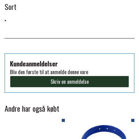
Sort
FORAN EQUINE
PREMIER EQUINE SADLER
GP TACK
PREMIER EQUINE SADEL TILBEHØR
HAPPY MOUTH
PREMIER EQUINE SADELUNDERLAG
Kundeanmeldelser
HEVARI
Bliv den første til at anmelde denne vare
PREMIER EQUINE PADS
Skriv en anmeldelse
JACKS
PREMIER EQUINE BENBESKYTTELSE
Andre har også købt
KÄLLQUIST EQUESTIAN
PREMIER EQUINE TRANSPORT
BESKYTTELSE
LEMIEUX