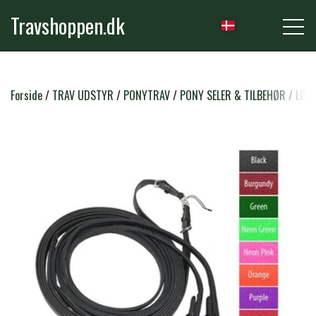
Travshoppen.dk
NYHEDER
Forside
TRAV UDSTYR
PONYTRAV
PONY SELER & TILBEHØR
LINE
HEST
GRIMER & TRÆKTOVE
RYTTER
TRENSER & TILBEHØR
RIDEBUKSER & LEGGINS
PLEJE & STALD
SADLER & TILBEHØR
TRØJER, BLUSER & T-SHIRTS
STRIGLER & TILBEHØR