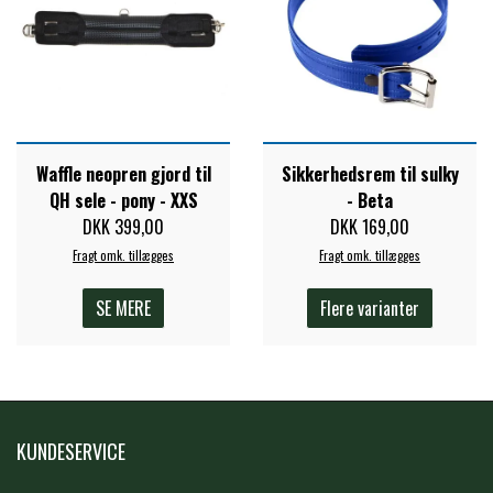
PREMIER EQUINE KØLETERAPI
LIKIT
PREMIER EQUINE GROOMING & STALD
MUSTAD
Waffle neopren gjord til
Sikkerhedsrem til sulky
PREMIER EQUINE RYTTER
QH sele - pony - XXS
- Beta
NAF
DKK 399,00
DKK 169,00
Fragt omk. tillægges
Fragt omk. tillægges
PHARMACARE
SE MERE
Flere varianter
PREMIER EQUINE
RACING TACK
KUNDESERVICE