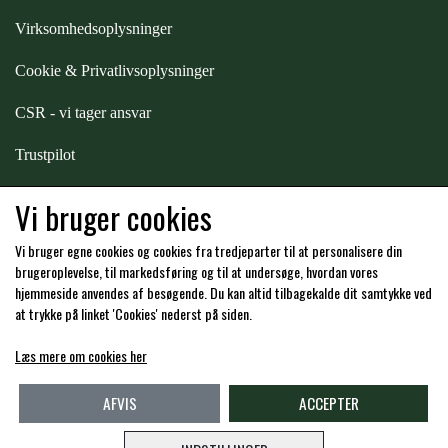
STAR TACK
Virksomhedsoplysninger
Cookie & Privatlivsoplysninger
STUD MUFFIN
CSR - vi tager ansvar
TIMER GPS
Trustpilot
Samarbejde
-
affiliates
Vi bruger cookies
TKO
Vi bruger egne cookies og cookies fra tredjeparter til at personalisere din
Hos os kan du betale med:
brugeroplevelse, til markedsføring og til at undersøge, hvordan vores
WAHLSTEN
hjemmeside anvendes af besøgende. Du kan altid tilbagekalde dit samtykke ved
at trykke på linket 'Cookies' nederst på siden.
WALDHAUSEN
Læs mere om cookies her
Kommende åbningstider i butikken i Charlottenlund
AFVIS
ACCEPTER
WALSH