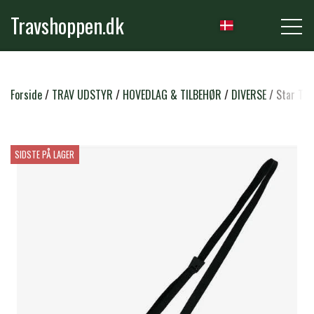
Travshoppen.dk
NYHEDER
Forside
TRAV UDSTYR
HOVEDLAG & TILBEHØR
DIVERSE
Star Tac
HEST
SIDSTE PÅ LAGER
GRIMER & TRÆKTOVE
RYTTER
TRENSER & TILBEHØR
RIDEBUKSER & LEGGINS
PLEJE & STALD
SADLER & TILBEHØR
TRØJER, BLUSER & T-SHIRTS
STRIGLER & TILBEHØR