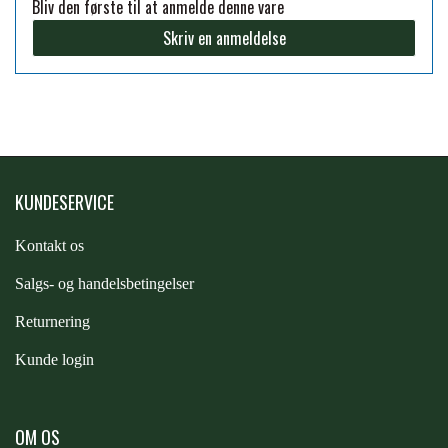
Bliv den første til at anmelde denne vare
Skriv en anmeldelse
PREMIER EQUINE KØLETERAPI
LIKIT
PREMIER EQUINE GROOMING & STALD
MUSTAD
PREMIER EQUINE RYTTER
NAF
KUNDESERVICE
Kontakt os
PHARMACARE
S
algs- og handelsbetingelser
Returnering
PREMIER EQUINE
Kunde login
RACING TACK
OM OS