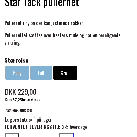
Star Tack pullernet
BACK ON TRACK
STRØMPER
INSEKTBESKYTTELSE
PREMIER EQUINE LINERS & DÆKKEN
TRAVDÆKKEN & TILBEHØR
TILBEHØR
TERAPI PRODUKTER
CARR & DAY & MARTIN
HUER & HALSTØRKLÆDER
Pullernet i nylon der kan justeres i nakken.
HESTEBOLCHER & TREATS
SKO & VÆRKTØJ
Pullernettet sættes over hestens mule og har en beroligende
PREMIER EQUINE WALKER & RIDEDÆKKEN
CUSTOM
GAVEARTIKLER VOKSNE
virkning.
TILSKUD & VITAMINER
VOGNE & TILBEHØR
PREMIER EQUINE INSEKTBESKYTTELSE
Størrelse
DELTACAST
BØRN & JUNIOR
STALD & FOLD
TRAV KUSK
Pony
Full
XFull
PREMIER EQUINE MAGNET & INFRARØD
EMIN
SKO & SMEDEVÆRKTØJ
TERAPI
DKK 229,00
PONYTRAV
FENWICK LIQUID TITANIUM®
PREMIER EQUINE GRIMER & TRÆKTOV
Fragt omk. tillægges
MONTÉ
Lagerstatus:
1 på lager
FINNTACK
FORVENTET LEVERINGSTID:
2-5 hverdage
PREMIER EQUINE TRENSE & TILBEHØR
GALOP