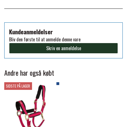
FORAN EQUINE
PREMIER EQUINE SADLER
GP TACK
Kundeanmeldelser
PREMIER EQUINE SADEL TILBEHØR
Bliv den første til at anmelde denne vare
HAPPY MOUTH
Skriv en anmeldelse
PREMIER EQUINE SADELUNDERLAG
HEVARI
PREMIER EQUINE PADS
Andre har også købt
JACKS
SIDSTE PÅ LAGER
PREMIER EQUINE BENBESKYTTELSE
KÄLLQUIST EQUESTIAN
PREMIER EQUINE TRANSPORT
BESKYTTELSE
LEMIEUX