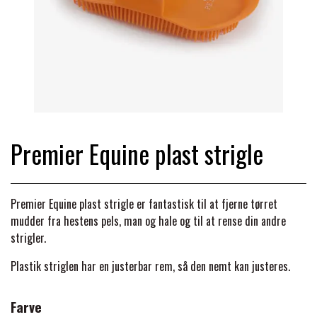
TRAV & GALOP
DÆKKENER & TILBEHØR
JAKKER & VESTE
STRIGLEKASSER & STALDSKABE
SEJRSDÆKKENER
KRAFFT FODER
BANDAGER & BENBESKYTTELSE
SKO & STØVLER
SÅRPLEJE & STALDAPOTEK
TRAVUDSTYR MED NAVN
PREMIER EQUINE
PLEJE & STALD
PISKE & SPORER
SHAMPOO & SHINER
GRIMER & TRÆKTOV
Premier Equine plast strigle
PREMIER EQUINE REGN - &
TILSKUD & VITAMINER
OUTLET
HJELME
HOVPLEJE
OVERGANGSDÆKKEN
SELER & TILBEHØR
Premier Equine plast strigle er fantastisk til at fjerne tørret
LONGERING
mudder fra hestens pels, man og hale og til at rense din andre
SIKKERHEDSVESTE
BRANDS
LÆDER & UDSTYRSPLEJE
PREMIER EQUINE VINTERDÆKKEN
strigler.
HOVEDLAG & TILBEHØR
PONY & SHETTY
Plastik striglen har en justerbar rem, så den nemt kan justeres.
ANIMALINTEX®
HANDSKER
KLIPPEMASKINER & STØVSUGERE
PREMIER EQUINE STALDDÆKKEN
GAMSCHER & BANDAGER
Farve
TRANSPORT UDSTYR