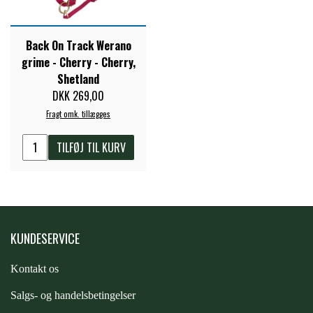
PREMIER EQUINE KØLETERAPI
LIKIT
Back On Track Werano
grime - Cherry - Cherry,
PREMIER EQUINE GROOMING & STALD
Shetland
MUSTAD
DKK 269,00
Fragt omk. tillægges
PREMIER EQUINE RYTTER
NAF
TILFØJ TIL KURV
PHARMACARE
PREMIER EQUINE
KUNDESERVICE
Kontakt os
RACING TACK
S
algs- og handelsbetingelser