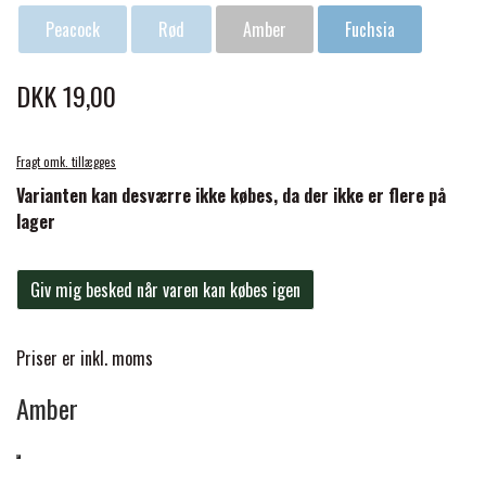
BACK ON TRACK
STRØMPER
INSEKTBESKYTTELSE
PREMIER EQUINE LINERS & DÆKKEN
TRAVDÆKKEN & TILBEHØR
Peacock
Rød
Amber
Fuchsia
TILBEHØR
TERAPI PRODUKTER
CARR & DAY & MARTIN
HUER & HALSTØRKLÆDER
HESTEBOLCHER & TREATS
DKK 19,00
SKO & VÆRKTØJ
PREMIER EQUINE WALKER & RIDEDÆKKEN
CUSTOM
GAVEARTIKLER VOKSNE
TILSKUD & VITAMINER
Fragt omk. tillægges
VOGNE & TILBEHØR
Varianten kan desværre ikke købes, da der ikke er flere på
PREMIER EQUINE INSEKTBESKYTTELSE
DELTACAST
lager
BØRN & JUNIOR
STALD & FOLD
TRAV KUSK
PREMIER EQUINE MAGNET & INFRARØD
Giv mig besked når varen kan købes igen
EMIN
SKO & SMEDEVÆRKTØJ
TERAPI
PONYTRAV
Priser er inkl. moms
FENWICK LIQUID TITANIUM®
PREMIER EQUINE GRIMER & TRÆKTOV
MONTÉ
Amber
FINNTACK
PREMIER EQUINE TRENSE & TILBEHØR
GALOP