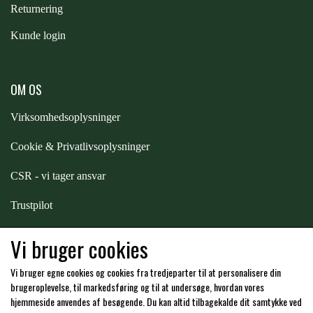
Returnering
STAR TACK
Kunde login
STUD MUFFIN
OM OS
TIMER GPS
Virksomhedsoplysninger
Cookie & Privatlivsoplysninger
TKO
CSR - vi tager ansvar
WAHLSTEN
Trustpilot
Samarbejde
-
affiliates
Vi bruger cookies
WALDHAUSEN
Vi bruger egne cookies og cookies fra tredjeparter til at personalisere din
Hos os kan du betale med:
brugeroplevelse, til markedsføring og til at undersøge, hvordan vores
WALSH
hjemmeside anvendes af besøgende. Du kan altid tilbagekalde dit samtykke ved