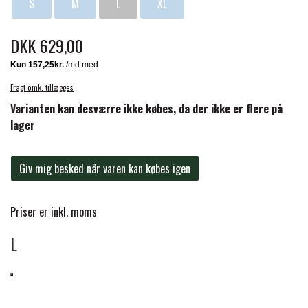
S
M
L
XL
Sælges i par.
FORAN EQUINE
PREMIER EQUINE SADLER
DKK 629,00
GP TACK
PREMIER EQUINE SADEL TILBEHØR
Fragt omk. tillægges
Varianten kan desværre ikke købes, da der ikke er flere på
HAPPY MOUTH
PREMIER EQUINE SADELUNDERLAG
lager
HEVARI
Giv mig besked når varen kan købes igen
PREMIER EQUINE PADS
JACKS
Priser er inkl. moms
PREMIER EQUINE BENBESKYTTELSE
L
KÄLLQUIST EQUESTIAN
PREMIER EQUINE TRANSPORT
BESKYTTELSE
LEMIEUX