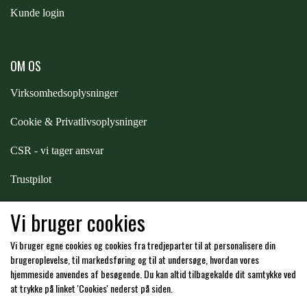
Kunde login
OM OS
Virksomhedsoplysninger
Cookie & Privatlivsoplysninger
CSR - vi tager ansvar
Trustpilot
Samarbejde
-
affiliates
Vi bruger cookies
Vi bruger egne cookies og cookies fra tredjeparter til at personalisere din
Hos os kan du betale med:
brugeroplevelse, til markedsføring og til at undersøge, hvordan vores
hjemmeside anvendes af besøgende. Du kan altid tilbagekalde dit samtykke ved
at trykke på linket 'Cookies' nederst på siden.