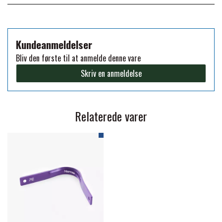
PREMIER EQUINE KØLETERAPI
LIKIT
Kundeanmeldelser
PREMIER EQUINE GROOMING & STALD
Bliv den første til at anmelde denne vare
MUSTAD
Skriv en anmeldelse
PREMIER EQUINE RYTTER
NAF
Relaterede varer
PHARMACARE
PREMIER EQUINE
RACING TACK