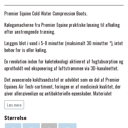
BACK ON TRACK
STRØMPER
INSEKTBESKYTTELSE
PREMIER EQUINE LINERS & DÆKKEN
TRAVDÆKKEN & TILBEHØR
Premier Equine Cold Water Compression Boots.
TILBEHØR
TERAPI PRODUKTER
CARR & DAY & MARTIN
HUER & HALSTØRKLÆDER
HESTEBOLCHER & TREATS
Kølegamacherne fra Premier Equine praktiske løsning til afkøling
SKO & VÆRKTØJ
efter anstrengende træning.
PREMIER EQUINE WALKER & RIDEDÆKKEN
CUSTOM
GAVEARTIKLER VOKSNE
TILSKUD & VITAMINER
Lægges blot i vand i 5-8 minutter (maksimalt 30 minutter *), intet
VOGNE & TILBEHØR
behov for is eller køling.
PREMIER EQUINE INSEKTBESKYTTELSE
DELTACAST
BØRN & JUNIOR
En revolution inden for køleteknologi aktiveret af fugtabsorption og
STALD & FOLD
TRAV KUSK
opretholdt ved eksponering af luftstrømmen via 3D-kanalnettet.
PREMIER EQUINE MAGNET & INFRARØD
EMIN
Det avancerede koldtvandsstof er udviklet som en del af Premier
SKO & SMEDEVÆRKTØJ
TERAPI
PONYTRAV
Equines Air Tech-sortiment, foringen er af medicinsk kvalitet, der
giver allergivenlige og antibakterielle egenskaber. Materialet
FENWICK LIQUID TITANIUM®
bruger en unik kemi for at opnå hurtig vandabsorption.
PREMIER EQUINE GRIMER & TRÆKTOV
MONTÉ
Læs mere
Den avancerede formulering frigiver energi over tid for at give
FINNTACK
Størrelse
temperaturer, der er 6-12 ° køligere end omgivelsestemperaturen.
PREMIER EQUINE TRENSE & TILBEHØR
GALOP