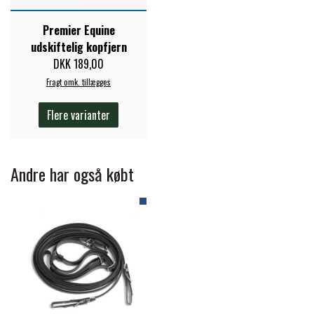
STAR TACK
Premier Equine
udskiftelig kopfjern
STUD MUFFIN
DKK 189,00
Fragt omk. tillægges
TIMER GPS
Flere varianter
TKO
Andre har også købt
WAHLSTEN
WALDHAUSEN
WALSH