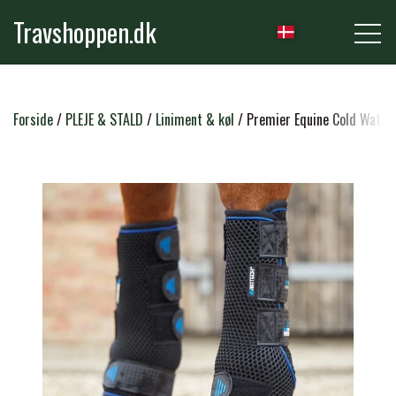
Travshoppen.dk
NYHEDER
Forside
PLEJE & STALD
Liniment & køl
Premier Equine Cold Water
HEST
GRIMER & TRÆKTOVE
RYTTER
TRENSER & TILBEHØR
RIDEBUKSER & LEGGINS
PLEJE & STALD
SADLER & TILBEHØR
TRØJER, BLUSER & T-SHIRTS
STRIGLER & TILBEHØR