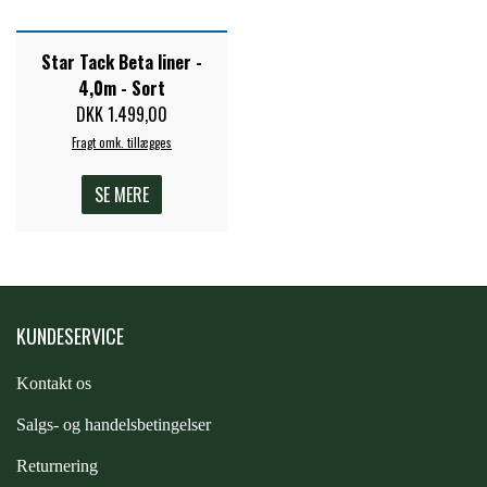
ZILCO
Star Tack Beta liner -
4,0m - Sort
DKK 1.499,00
QHP -BRANDS OF Q
Fragt omk. tillægges
SE MERE
PREMIER EQUINE INSEKTBESKYTTELSE
KUNDESERVICE
Kontakt os
S
algs- og handelsbetingelser
Returnering