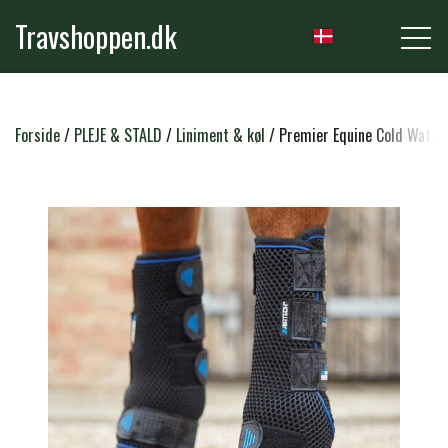
Travshoppen.dk
NYHEDER
Forside
PLEJE & STALD
Liniment & køl
Premier Equine Cold Water
HEST
GRIMER & TRÆKTOVE
RYTTER
TRENSER & TILBEHØR
RIDEBUKSER & LEGGINS
PLEJE & STALD
SADLER & TILBEHØR
TRØJER, BLUSER & T-SHIRTS
STRIGLER & TILBEHØR