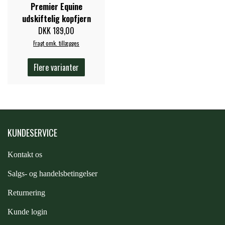
Premier Equine
STAR TACK
udskiftelig kopfjern
DKK 189,00
STUD MUFFIN
Fragt omk. tillægges
Flere varianter
TIMER GPS
TKO
KUNDESERVICE
WAHLSTEN
Kontakt os
S
algs- og handelsbetingelser
WALDHAUSEN
Returnering
WALSH
Kunde login