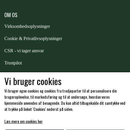
ZILCO
OM OS
Virksomhedsoplysninger
QHP -BRANDS OF Q
Cookie & Privatlivsoplysninger
CSR - vi tager ansvar
PREMIER EQUINE INSEKTBESKYTTELSE
Trustpilot
Samarbejde
-
affiliates
Vi bruger cookies
Vi bruger egne cookies og cookies fra tredjeparter til at personalisere din
Hos os kan du betale med:
brugeroplevelse, til markedsføring og til at undersøge, hvordan vores
hjemmeside anvendes af besøgende. Du kan altid tilbagekalde dit samtykke ved
at trykke på linket 'Cookies' nederst på siden.
Læs mere om cookies her
Kommende åbningstider i butikken i Charlottenlund