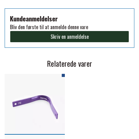
PREMIER EQUINE KØLETERAPI
Kundeanmeldelser
LIKIT
Bliv den første til at anmelde denne vare
PREMIER EQUINE GROOMING & STALD
Skriv en anmeldelse
MUSTAD
PREMIER EQUINE RYTTER
NAF
Relaterede varer
PHARMACARE
PREMIER EQUINE
RACING TACK