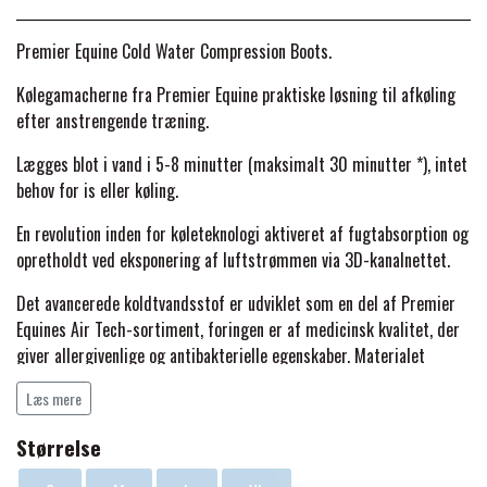
BACK ON TRACK
STRØMPER
INSEKTBESKYTTELSE
PREMIER EQUINE LINERS & DÆKKEN
TRAVDÆKKEN & TILBEHØR
Premier Equine Cold Water Compression Boots.
TILBEHØR
TERAPI PRODUKTER
CARR & DAY & MARTIN
HUER & HALSTØRKLÆDER
HESTEBOLCHER & TREATS
Kølegamacherne fra Premier Equine praktiske løsning til afkøling
SKO & VÆRKTØJ
efter anstrengende træning.
PREMIER EQUINE WALKER & RIDEDÆKKEN
CUSTOM
GAVEARTIKLER VOKSNE
TILSKUD & VITAMINER
Lægges blot i vand i 5-8 minutter (maksimalt 30 minutter *), intet
VOGNE & TILBEHØR
behov for is eller køling.
PREMIER EQUINE INSEKTBESKYTTELSE
DELTACAST
BØRN & JUNIOR
En revolution inden for køleteknologi aktiveret af fugtabsorption og
STALD & FOLD
TRAV KUSK
opretholdt ved eksponering af luftstrømmen via 3D-kanalnettet.
PREMIER EQUINE MAGNET & INFRARØD
EMIN
Det avancerede koldtvandsstof er udviklet som en del af Premier
SKO & SMEDEVÆRKTØJ
TERAPI
PONYTRAV
Equines Air Tech-sortiment, foringen er af medicinsk kvalitet, der
giver allergivenlige og antibakterielle egenskaber. Materialet
FENWICK LIQUID TITANIUM®
bruger en unik kemi for at opnå hurtig vandabsorption.
PREMIER EQUINE GRIMER & TRÆKTOV
MONTÉ
Læs mere
Den avancerede formulering frigiver energi over tid for at give
FINNTACK
Størrelse
temperaturer, der er 6-12 ° køligere end omgivelsestemperaturen.
PREMIER EQUINE TRENSE & TILBEHØR
GALOP