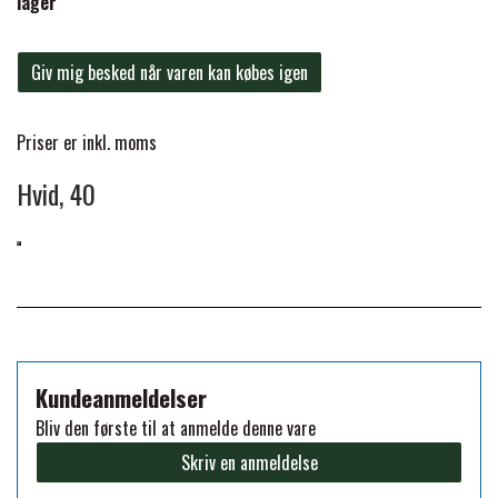
lager
PREMIER EQUINE KØLETERAPI
LIKIT
Giv mig besked når varen kan købes igen
PREMIER EQUINE GROOMING & STALD
MUSTAD
Priser er inkl. moms
Hvid, 40
PREMIER EQUINE RYTTER
NAF
PHARMACARE
PREMIER EQUINE
Kundeanmeldelser
Bliv den første til at anmelde denne vare
RACING TACK
Skriv en anmeldelse