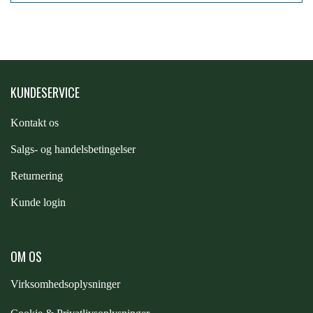
STAR TACK
STUD MUFFIN
KUNDESERVICE
TIMER GPS
Kontakt os
S
algs- og handelsbetingelser
TKO
Returnering
WAHLSTEN
Kunde login
WALDHAUSEN
OM OS
Virksomhedsoplysninger
WALSH