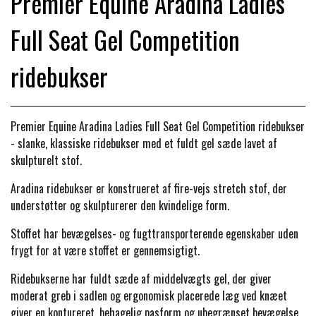
Premier Equine Aradina Ladies
BACK ON TRACK
STRØMPER
INSEKTBESKYTTELSE
PREMIER EQUINE LINERS & DÆKKEN
TRAVDÆKKEN & TILBEHØR
Full Seat Gel Competition
TILBEHØR
TERAPI PRODUKTER
CARR & DAY & MARTIN
HUER & HALSTØRKLÆDER
HESTEBOLCHER & TREATS
SKO & VÆRKTØJ
ridebukser
PREMIER EQUINE WALKER & RIDEDÆKKEN
CUSTOM
GAVEARTIKLER VOKSNE
TILSKUD & VITAMINER
VOGNE & TILBEHØR
Premier Equine Aradina Ladies Full Seat Gel Competition ridebukser
PREMIER EQUINE INSEKTBESKYTTELSE
- slanke, klassiske ridebukser med et fuldt gel sæde lavet af
DELTACAST
BØRN & JUNIOR
STALD & FOLD
skulpturelt stof.
TRAV KUSK
PREMIER EQUINE MAGNET & INFRARØD
Aradina ridebukser er konstrueret af fire-vejs stretch stof, der
EMIN
SKO & SMEDEVÆRKTØJ
TERAPI
understøtter og skulpturerer den kvindelige form.
PONYTRAV
Stoffet har bevægelses- og fugttransporterende egenskaber uden
FENWICK LIQUID TITANIUM®
frygt for at være stoffet er gennemsigtigt.
PREMIER EQUINE GRIMER & TRÆKTOV
MONTÉ
Ridebukserne har fuldt sæde af middelvægts gel, der giver
FINNTACK
moderat greb i sadlen og ergonomisk placerede læg ved knæet
PREMIER EQUINE TRENSE & TILBEHØR
GALOP
giver en kontureret, behagelig pasform og ubegrænset bevægelse.