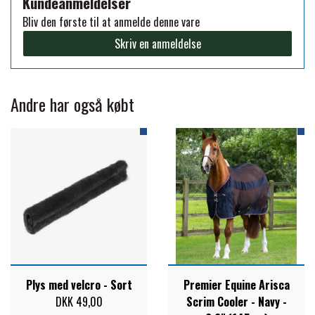
Kundeanmeldelser
Bliv den første til at anmelde denne vare
PREMIER EQUINE KØLETERAPI
LIKIT
Skriv en anmeldelse
PREMIER EQUINE GROOMING & STALD
MUSTAD
Andre har også købt
PREMIER EQUINE RYTTER
NAF
PHARMACARE
PREMIER EQUINE
RACING TACK
Plys med velcro - Sort
Premier Equine Arisca
DKK 49,00
Scrim Cooler - Navy -