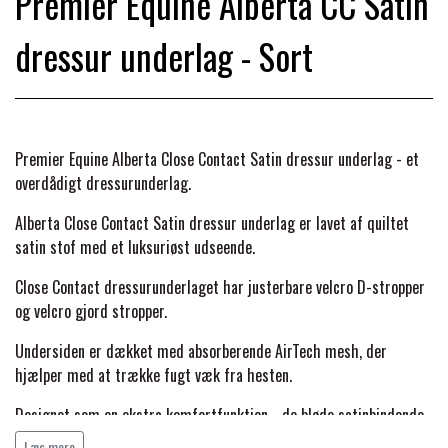
Premier Equine Alberta CC Satin
BACK ON TRACK
STRØMPER
INSEKTBESKYTTELSE
PREMIER EQUINE LINERS & DÆKKEN
TRAVDÆKKEN & TILBEHØR
dressur underlag - Sort
TILBEHØR
TERAPI PRODUKTER
CARR & DAY & MARTIN
HUER & HALSTØRKLÆDER
HESTEBOLCHER & TREATS
SKO & VÆRKTØJ
PREMIER EQUINE WALKER & RIDEDÆKKEN
CUSTOM
GAVEARTIKLER VOKSNE
TILSKUD & VITAMINER
Premier Equine Alberta Close Contact Satin dressur underlag - et
VOGNE & TILBEHØR
overdådigt dressurunderlag.
PREMIER EQUINE INSEKTBESKYTTELSE
DELTACAST
BØRN & JUNIOR
STALD & FOLD
Alberta Close Contact Satin dressur underlag er lavet af quiltet
TRAV KUSK
satin stof med et luksuriøst udseende.
PREMIER EQUINE MAGNET & INFRARØD
EMIN
SKO & SMEDEVÆRKTØJ
Close Contact dressurunderlaget har justerbare velcro D-stropper
TERAPI
PONYTRAV
og velcro gjord stropper.
FENWICK LIQUID TITANIUM®
Undersiden er dækket med absorberende AirTech mesh, der
PREMIER EQUINE GRIMER & TRÆKTOV
MONTÉ
hjælper med at trække fugt væk fra hesten.
FINNTACK
Designet som en ekstra komfortfunktion - de bløde satinbindende
PREMIER EQUINE TRENSE & TILBEHØR
GALOP
konturer passer til hestens form; hjælper med at forhindre
Læs mere