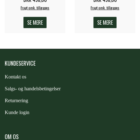
Fragt omk. tillægges
Fragt omk. tillægges
ZILCO
SE MERE
SE MERE
QHP -BRANDS OF Q
PREMIER EQUINE INSEKTBESKYTTELSE
KUNDESERVICE
Kontakt os
S
algs- og handelsbetingelser
Returnering
Kunde login
OM OS