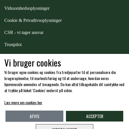
Virksomhedsoplysninger
Cookie & Privatlivsoplysninger
CSR - vi tager ansvar
Trustpilot
Samarbejde
-
affiliates
Vi bruger cookies
Vi bruger egne cookies og cookies fra tredjeparter til at personalisere din
Hos os kan du betale med:
brugeroplevelse, til markedsføring og til at undersøge, hvordan vores
hjemmeside anvendes af besøgende. Du kan altid tilbagekalde dit samtykke ved
at trykke på linket 'Cookies' nederst på siden.
Læs mere om cookies her
Kommende åbningstider i butikken i Charlottenlund
AFVIS
ACCEPTER