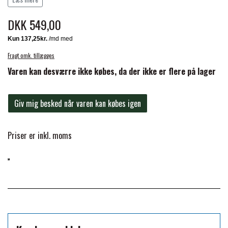
gnidning.
FORAN EQUINE
DKK 549,00
PREMIER EQUINE SADLER
GP TACK
Fragt omk. tillægges
PREMIER EQUINE SADEL TILBEHØR
Varen kan desværre ikke købes, da der ikke er flere på lager
HAPPY MOUTH
PREMIER EQUINE SADELUNDERLAG
Giv mig besked når varen kan købes igen
HEVARI
PREMIER EQUINE PADS
Priser er inkl. moms
JACKS
PREMIER EQUINE BENBESKYTTELSE
KÄLLQUIST EQUESTIAN
PREMIER EQUINE TRANSPORT
BESKYTTELSE
LEMIEUX