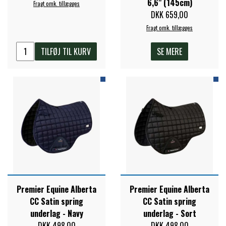
6,6" (145cm)
Fragt omk. tillægges
STAR TACK
DKK 659,00
Fragt omk. tillægges
STUD MUFFIN
TILFØJ TIL KURV
SE MERE
TIMER GPS
TKO
WAHLSTEN
WALDHAUSEN
Premier Equine Alberta
Premier Equine Alberta
CC Satin spring
CC Satin spring
underlag - Navy
underlag - Sort
WALSH
DKK 498,00
DKK 498,00