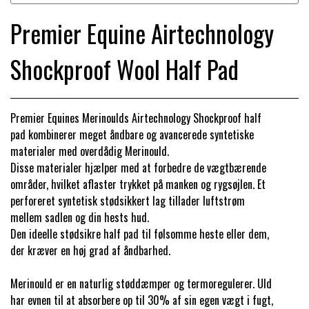
BACK ON TRACK
STRØMPER
INSEKTBESKYTTELSE
PREMIER EQUINE LINERS & DÆKKEN
TRAVDÆKKEN & TILBEHØR
Premier Equine Airtechnology
TILBEHØR
TERAPI PRODUKTER
CARR & DAY & MARTIN
HUER & HALSTØRKLÆDER
HESTEBOLCHER & TREATS
Shockproof Wool Half Pad
SKO & VÆRKTØJ
PREMIER EQUINE WALKER & RIDEDÆKKEN
CUSTOM
GAVEARTIKLER VOKSNE
TILSKUD & VITAMINER
VOGNE & TILBEHØR
Premier Equines Merinoulds Airtechnology Shockproof half
PREMIER EQUINE INSEKTBESKYTTELSE
pad kombinerer meget åndbare og avancerede syntetiske
DELTACAST
BØRN & JUNIOR
STALD & FOLD
materialer med overdådig Merinould.
TRAV KUSK
Disse materialer hjælper med at forbedre de vægtbærende
PREMIER EQUINE MAGNET & INFRARØD
områder, hvilket aflaster trykket på manken og rygsøjlen. Et
EMIN
SKO & SMEDEVÆRKTØJ
TERAPI
perforeret syntetisk stødsikkert lag tillader luftstrøm
PONYTRAV
mellem sadlen og din hests hud.
Den ideelle stødsikre half pad til følsomme heste eller dem,
FENWICK LIQUID TITANIUM®
PREMIER EQUINE GRIMER & TRÆKTOV
der kræver en høj grad af åndbarhed.
MONTÉ
FINNTACK
Merinould er en naturlig støddæmper og termoregulerer. Uld
PREMIER EQUINE TRENSE & TILBEHØR
GALOP
har evnen til at absorbere op til 30% af sin egen vægt i fugt,