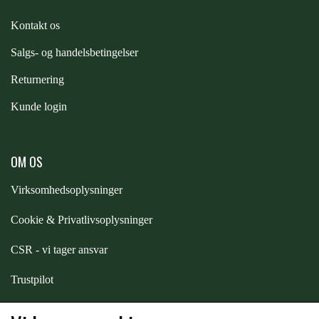
Kontakt os
ZILCO
S
algs- og handelsbetingelser
QHP -BRANDS OF Q
Returnering
Kunde login
PREMIER EQUINE INSEKTBESKYTTELSE
OM OS
Virksomhedsoplysninger
Cookie & Privatlivsoplysninger
CSR - vi tager ansvar
Trustpilot
Samarbejde
-
affiliates