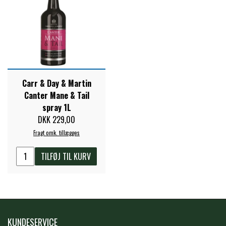
STAR TACK
STUD MUFFIN
TIMER GPS
Carr & Day & Martin
Canter Mane & Tail
spray 1L
TKO
DKK 229,00
Fragt omk. tillægges
WAHLSTEN
TILFØJ TIL KURV
WALDHAUSEN
WALSH
KUNDESERVICE