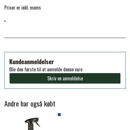
Priser er inkl. moms
PREMIER EQUINE KØLETERAPI
LIKIT
PREMIER EQUINE GROOMING & STALD
MUSTAD
PREMIER EQUINE RYTTER
NAF
Kundeanmeldelser
Bliv den første til at anmelde denne vare
PHARMACARE
Skriv en anmeldelse
PREMIER EQUINE
Andre har også købt
RACING TACK