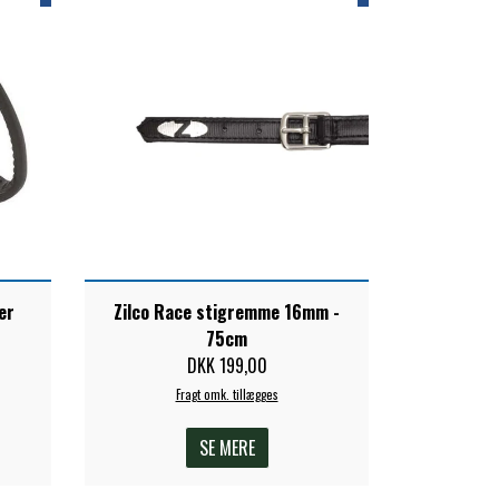
er
Zilco Race stigremme 16mm -
75cm
DKK 199,00
Fragt omk. tillægges
SE MERE