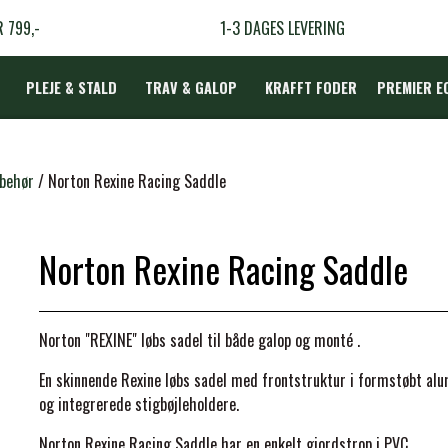
R 799,-
1-3 DAGES LEVERING
PLEJE & STALD
TRAV & GALOP
KRAFFT FODER
PREMIER E
DÆKKEN
lbehør
Norton Rexine Racing Saddle
Norton Rexine Racing Saddle
LBEHØR
N
Norton "REXINE" løbs sadel til både galop og monté .
TERAPI
En skinnende Rexine løbs sadel med frontstruktur i formstøbt al
og integrerede stigbøjleholdere.
Norton
Rexine Racing Saddle har en enkelt gjordstrop i PVC.