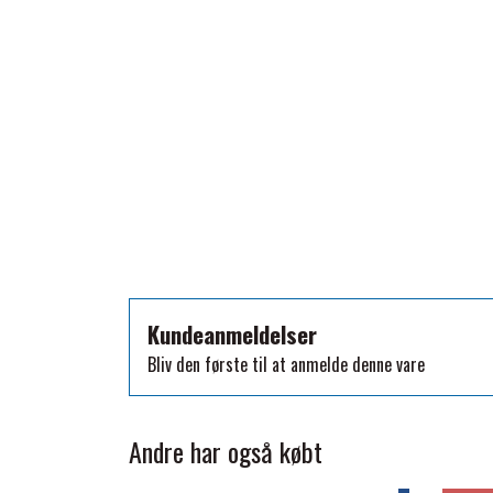
TKO
WAHLSTEN
WALDHAUSEN
WALSH
ZILCO
QHP -BRANDS OF Q
PREMIER EQUINE INSEKTBESKYTTELSE
Kundeanmeldelser
Bliv den første til at anmelde denne vare
Andre har også købt