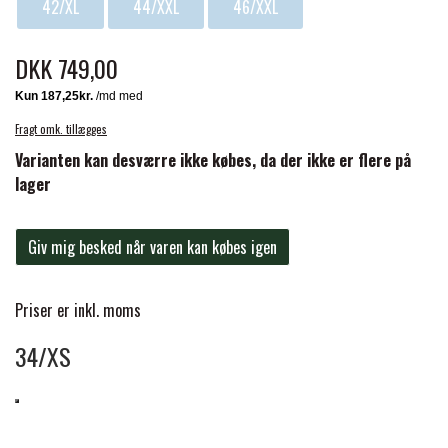
42/XL
44/XXL
46/XXL
FORAN EQUINE
PREMIER EQUINE SADLER
DKK 749,00
GP TACK
PREMIER EQUINE SADEL TILBEHØR
Fragt omk. tillægges
Varianten kan desværre ikke købes, da der ikke er flere på
HAPPY MOUTH
PREMIER EQUINE SADELUNDERLAG
lager
HEVARI
Giv mig besked når varen kan købes igen
PREMIER EQUINE PADS
JACKS
Priser er inkl. moms
PREMIER EQUINE BENBESKYTTELSE
34/XS
KÄLLQUIST EQUESTIAN
PREMIER EQUINE TRANSPORT
BESKYTTELSE
LEMIEUX