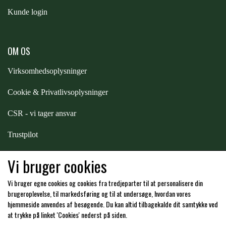
STAR TACK
Kunde login
STUD MUFFIN
OM OS
Virksomhedsoplysninger
TIMER GPS
Cookie & Privatlivsoplysninger
TKO
CSR - vi tager ansvar
Trustpilot
WAHLSTEN
Samarbejde
-
affiliates
Vi bruger cookies
WALDHAUSEN
Vi bruger egne cookies og cookies fra tredjeparter til at personalisere din
Hos os kan du betale med:
brugeroplevelse, til markedsføring og til at undersøge, hvordan vores
hjemmeside anvendes af besøgende. Du kan altid tilbagekalde dit samtykke ved
WALSH
at trykke på linket 'Cookies' nederst på siden.