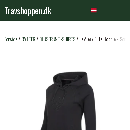
Travshoppen.dk
NYHEDER
Forside
RYTTER
BLUSER & T-SHIRTS
LeMieux Elite Hoodie - Sort
HEST
GRIMER & TRÆKTOVE
RYTTER
TRENSER & TILBEHØR
RIDEBUKSER & LEGGINS
PLEJE & STALD
SADLER & TILBEHØR
TRØJER, BLUSER & T-SHIRTS
STRIGLER & TILBEHØR