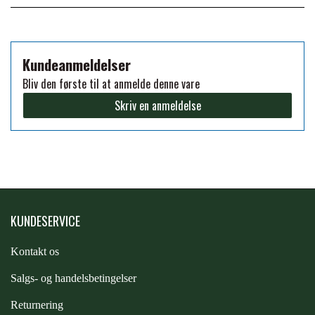
PREMIER EQUINE KØLETERAPI
LIKIT
Kundeanmeldelser
PREMIER EQUINE GROOMING & STALD
Bliv den første til at anmelde denne vare
MUSTAD
Skriv en anmeldelse
PREMIER EQUINE RYTTER
NAF
PHARMACARE
KUNDESERVICE
PREMIER EQUINE
Kontakt os
RACING TACK
S
algs- og handelsbetingelser
Returnering