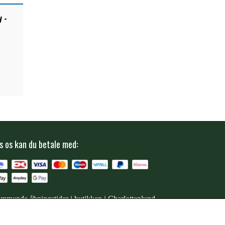
 -
s os kan du betale med:
mmende åbningstider i butikken i Charlottenlund