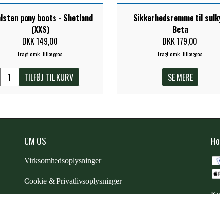
lsten pony boots - Shetland
Sikkerhedsremme til sulky
(XXS)
Beta
DKK 149,00
DKK 179,00
Fragt omk. tillægges
Fragt omk. tillægges
TILFØJ TIL KURV
SE MERE
OM OS
Ho
Virksomhedsoplysninger
Cookie & Privatlivsoplysninger
Ko
CSR - vi tager ansvar