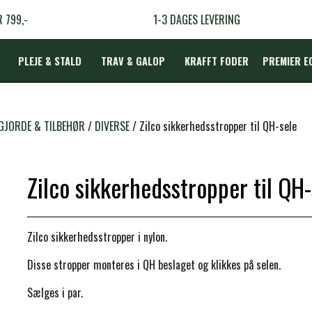
R 799,-
1-3 DAGES LEVERING
PLEJE & STALD
TRAV & GALOP
KRAFFT FODER
PREMIER E
DÆKKEN
 GJORDE & TILBEHØR
DIVERSE
Zilco sikkerhedsstropper til QH-sele
Zilco sikkerhedsstropper til QH-
LBEHØR
N
Zilco sikkerhedsstropper i nylon.
TERAPI
Disse stropper monteres i QH beslaget og klikkes på selen.
Sælges i par.