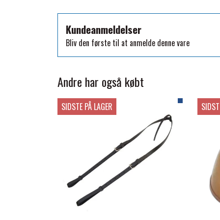
TKO
WAHLSTEN
Kundeanmeldelser
WALDHAUSEN
Bliv den første til at anmelde denne vare
WALSH
ZILCO
Andre har også købt
QHP -BRANDS OF Q
PREMIER EQUINE INSEKTBESKYTTELSE
SIDSTE PÅ LAGER
SIDST