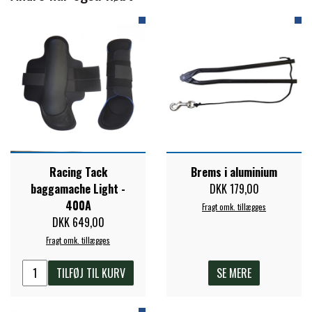
PREMIER EQUINE KØLETERAPI
LIKIT
PREMIER EQUINE GROOMING & STALD
MUSTAD
PREMIER EQUINE RYTTER
NAF
Racing Tack
Brems i aluminium
PHARMACARE
baggamache Light -
DKK 179,00
400A
Fragt omk. tillægges
DKK 649,00
PREMIER EQUINE
Fragt omk. tillægges
TILFØJ TIL KURV
SE MERE
RACING TACK