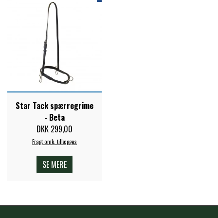
STAR TACK
STUD MUFFIN
TIMER GPS
Star Tack spærregrime
TKO
- Beta
DKK 299,00
WAHLSTEN
Fragt omk. tillægges
SE MERE
WALDHAUSEN
WALSH