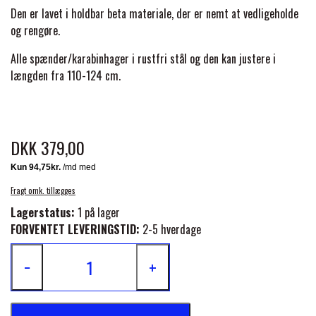
BACK ON TRACK
STRØMPER
INSEKTBESKYTTELSE
PREMIER EQUINE LINERS & DÆKKEN
Den er lavet i holdbar beta materiale, der er nemt at vedligeholde
TRAVDÆKKEN & TILBEHØR
og rengøre.
TILBEHØR
TERAPI PRODUKTER
CARR & DAY & MARTIN
HUER & HALSTØRKLÆDER
HESTEBOLCHER & TREATS
Alle spænder/karabinhager i rustfri stål og den kan justere i
SKO & VÆRKTØJ
længden fra 110-124 cm.
PREMIER EQUINE WALKER & RIDEDÆKKEN
CUSTOM
GAVEARTIKLER VOKSNE
TILSKUD & VITAMINER
VOGNE & TILBEHØR
PREMIER EQUINE INSEKTBESKYTTELSE
DKK 379,00
DELTACAST
BØRN & JUNIOR
STALD & FOLD
TRAV KUSK
PREMIER EQUINE MAGNET & INFRARØD
EMIN
Fragt omk. tillægges
SKO & SMEDEVÆRKTØJ
TERAPI
PONYTRAV
Lagerstatus:
1 på lager
FORVENTET LEVERINGSTID:
2-5 hverdage
FENWICK LIQUID TITANIUM®
PREMIER EQUINE GRIMER & TRÆKTOV
MONTÉ
−
+
FINNTACK
PREMIER EQUINE TRENSE & TILBEHØR
GALOP