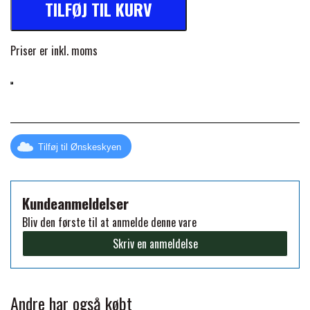
TILFØJ TIL KURV
FORAN EQUINE
PREMIER EQUINE SADLER
Priser er inkl. moms
GP TACK
PREMIER EQUINE SADEL TILBEHØR
HAPPY MOUTH
PREMIER EQUINE SADELUNDERLAG
Tilføj til Ønskeskyen
HEVARI
PREMIER EQUINE PADS
Kundeanmeldelser
JACKS
PREMIER EQUINE BENBESKYTTELSE
Bliv den første til at anmelde denne vare
Skriv en anmeldelse
KÄLLQUIST EQUESTIAN
PREMIER EQUINE TRANSPORT
BESKYTTELSE
Andre har også købt
LEMIEUX