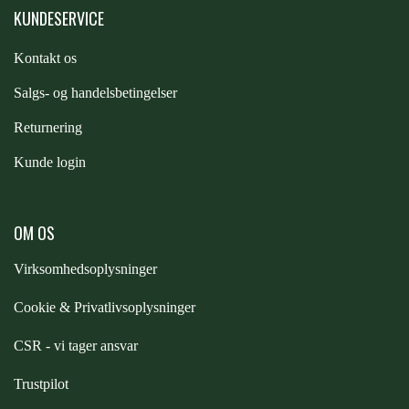
KUNDESERVICE
ZILCO
Kontakt os
S
algs- og handelsbetingelser
QHP -BRANDS OF Q
Returnering
PREMIER EQUINE INSEKTBESKYTTELSE
Kunde login
OM OS
Virksomhedsoplysninger
Cookie & Privatlivsoplysninger
CSR - vi tager ansvar
Trustpilot