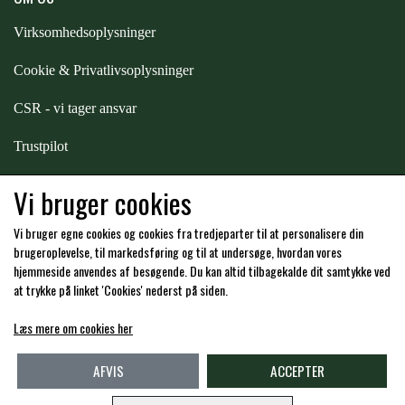
Virksomhedsoplysninger
Cookie & Privatlivsoplysninger
CSR - vi tager ansvar
Trustpilot
Samarbejde
-
affiliates
Vi bruger cookies
Vi bruger egne cookies og cookies fra tredjeparter til at personalisere din
Hos os kan du betale med:
brugeroplevelse, til markedsføring og til at undersøge, hvordan vores
hjemmeside anvendes af besøgende. Du kan altid tilbagekalde dit samtykke ved
at trykke på linket 'Cookies' nederst på siden.
Læs mere om cookies her
Kommende åbningstider i butikken i Charlottenlund
AFVIS
ACCEPTER