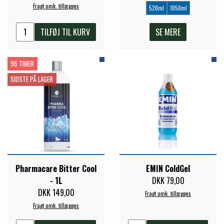
Fragt omk. tillægges
520ml
1050ml
PREMIER EQUINE KØLETERAPI
LIKIT
TILFØJ TIL KURV
SE MERE
PREMIER EQUINE GROOMING & STALD
MUSTAD
96 TIMER
SIDSTE PÅ LAGER
PREMIER EQUINE RYTTER
NAF
PHARMACARE
PREMIER EQUINE
Pharmacare Bitter Cool
EMIN ColdGel
- 1L
DKK 79,00
DKK 149,00
Fragt omk. tillægges
RACING TACK
Fragt omk. tillægges