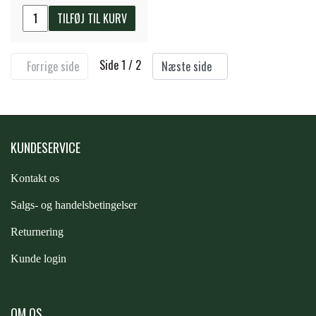
TILFØJ TIL KURV
Side 1 / 2
Forrige side
Næste side
KUNDESERVICE
Kontakt os
S
algs- og handelsbetingelser
Returnering
Kunde login
OM OS