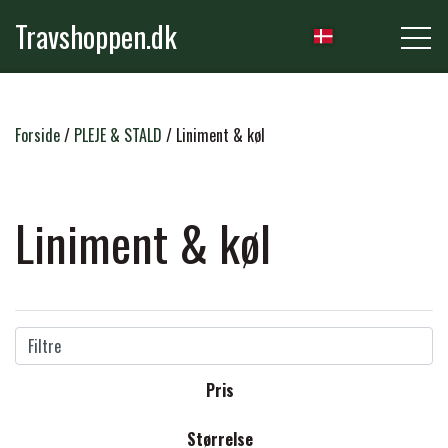
Travshoppen.dk
NYHEDER
Forside
PLEJE & STALD
Liniment & køl
HEST
Liniment & køl
GRIMER & TRÆKTOVE
RYTTER
TRENSER & TILBEHØR
Filtre
RIDEBUKSER & LEGGINS
PLEJE & STALD
Pris
SADLER & TILBEHØR
TRØJER, BLUSER & T-SHIRTS
STRIGLER & TILBEHØR
Størrelse