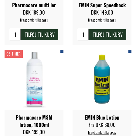
Pharmacare multi ler
EMIN Super Speedback
FORAN EQUINE
DKK 189,00
DKK 149,00
PREMIER EQUINE SADLER
Fragt omk. tillægges
Fragt omk. tillægges
GP TACK
TILFØJ TIL KURV
TILFØJ TIL KURV
PREMIER EQUINE SADEL TILBEHØR
HAPPY MOUTH
96 TIMER
PREMIER EQUINE SADELUNDERLAG
HEVARI
PREMIER EQUINE PADS
JACKS
PREMIER EQUINE BENBESKYTTELSE
KÄLLQUIST EQUESTIAN
PREMIER EQUINE TRANSPORT
Pharmacare MSM
EMIN Blue Lotion
lotion, 1000ml
Fra DKK 68,00
BESKYTTELSE
DKK 199,00
LEMIEUX
Fragt omk. tillægges