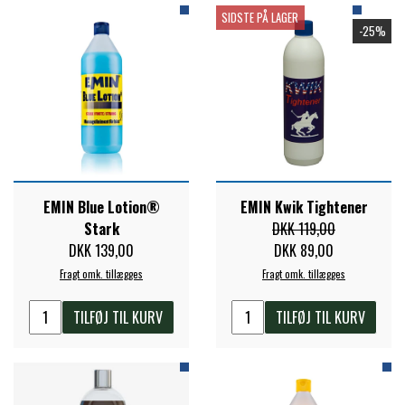
SIDSTE PÅ LAGER
-25%
ZILCO
QHP -BRANDS OF Q
PREMIER EQUINE INSEKTBESKYTTELSE
EMIN Blue Lotion®
EMIN Kwik Tightener
Stark
DKK 119,00
DKK 139,00
DKK 89,00
Fragt omk. tillægges
Fragt omk. tillægges
TILFØJ TIL KURV
TILFØJ TIL KURV