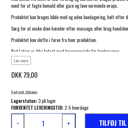
vand for at fugte bomuld eller gaze og lave varmende wraps.
Produktet kan bruges både med og uden bandagering, helt efter d
Sørg for at vaske dine hænder efter massage, eller brug handske
Produktet kan skifte i farve fra hver produktion.
ELSE
Red Lotion er ikke belagt med karensperiode før konkurrence.
Læs mere
Indhold:
DKK 79,00
Benzyl nikotinat, Ipa, Eddikesyre
Holdbarhed:
Fragt omk. tillægges
3 år fra produktionsdato
Lagerstatus:
3 på lager
FORVENTET LEVERINGSTID:
2-5 hverdage
TILFØJ TI
−
+