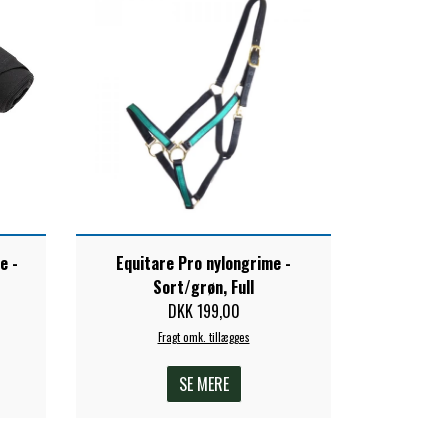
e -
Equitare Pro nylongrime -
Sort/grøn, Full
DKK 199,00
Fragt omk. tillægges
SE MERE