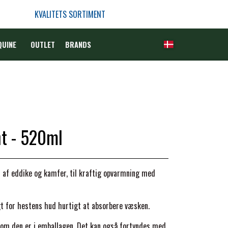
KVALITETS SORTIMENT
QUINE
OUTLET
BRANDS
nt - 520ml
af eddike og kamfer, til kr
aftig opvarmning med
t for hestens hud hurtigt at absorbere væsken.
 som den er i emballagen. Det kan også fortyndes med