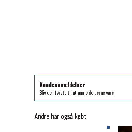
TKO
WAHLSTEN
WALDHAUSEN
WALSH
ZILCO
QHP -BRANDS OF Q
PREMIER EQUINE INSEKTBESKYTTELSE
Kundeanmeldelser
Bliv den første til at anmelde denne vare
Andre har også købt