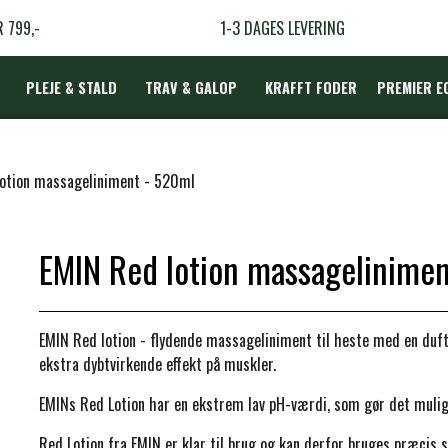
R 799,-
1-3 DAGES LEVERING
PLEJE & STALD
TRAV & GALOP
KRAFFT FODER
PREMIER E
DÆKKEN
lotion massageliniment - 520ml
EMIN Red lotion massagelinime
LBEHØR
N
EMIN Red lotion - flydende massageliniment til heste med en duft 
TERAPI
ekstra dybtvirkende effekt på muskler.
EMINs Red Lotion har en ekstrem lav pH-værdi, som gør det mulig
Red Lotion fra EMIN er klar til brug og kan derfor bruges præcis