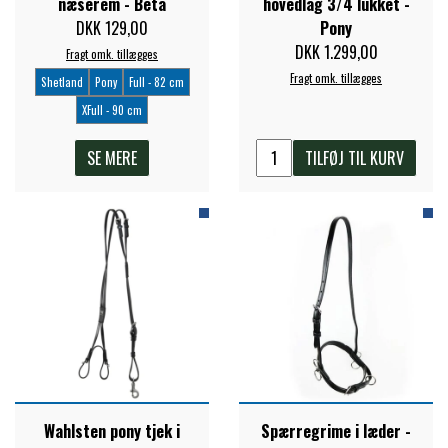
næserem - Beta
hovedlag 3/4 lukket -
DKK 129,00
Pony
DKK 1.299,00
Fragt omk. tillægges
Fragt omk. tillægges
Shetland
Pony
Full - 82 cm
XFull - 90 cm
SE MERE
TILFØJ TIL KURV
Wahlsten pony tjek i
Spærregrime i læder -