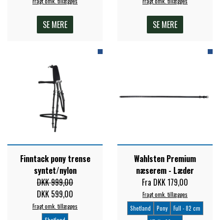
Fragt omk. tillægges
Fragt omk. tillægges
SE MERE
SE MERE
Finntack pony trense
Wahlsten Premium
syntet/nylon
næserem - Læder
DKK 999,00
Fra DKK 179,00
DKK 599,00
Fragt omk. tillægges
Fragt omk. tillægges
Shetland
Pony
Full - 82 cm