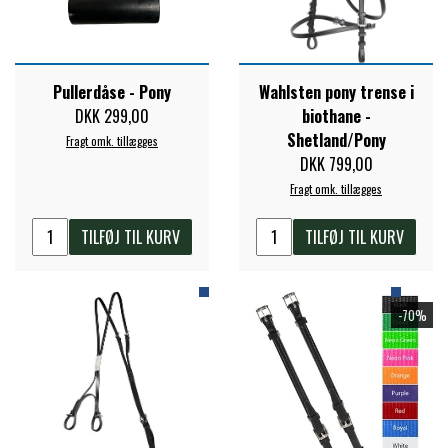
FORAN EQUINE
PREMIER EQUINE SADLER
Pullerdåse - Pony
Wahlsten pony trense i
GP TACK
PREMIER EQUINE SADEL TILBEHØR
DKK 299,00
biothane -
Shetland/Pony
Fragt omk. tillægges
DKK 799,00
HAPPY MOUTH
PREMIER EQUINE SADELUNDERLAG
Fragt omk. tillægges
HEVARI
TILFØJ TIL KURV
TILFØJ TIL KURV
PREMIER EQUINE PADS
JACKS
-70%
PREMIER EQUINE BENBESKYTTELSE
KÄLLQUIST EQUESTIAN
PREMIER EQUINE TRANSPORT
BESKYTTELSE
LEMIEUX