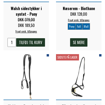
STAR TACK
Walsh sidestykker i
Næserem - Biothane
syntet - Pony
DKK 139,00
DKK 379,00
STUD MUFFIN
Fragt omk. tillægges
DKK 189,50
Pony
Full
XFull
Fragt omk. tillægges
TIMER GPS
TILFØJ TIL KURV
SE MERE
TKO
SIDSTE PÅ LAGER
WAHLSTEN
WALDHAUSEN
WALSH