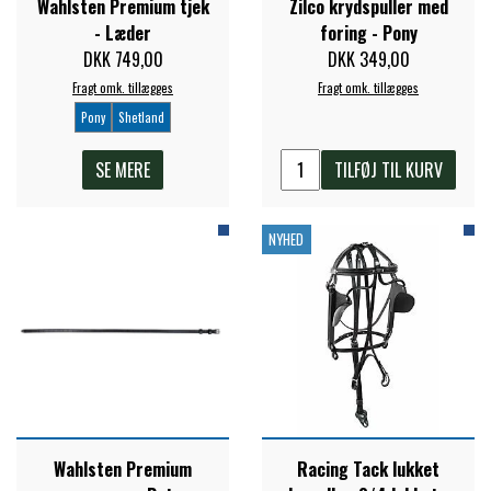
Wahlsten Premium tjek
Zilco krydspuller med
- Læder
foring - Pony
ZILCO
DKK 749,00
DKK 349,00
Fragt omk. tillægges
Fragt omk. tillægges
Pony
Shetland
QHP -BRANDS OF Q
SE MERE
TILFØJ TIL KURV
PREMIER EQUINE INSEKTBESKYTTELSE
NYHED
Wahlsten Premium
Racing Tack lukket