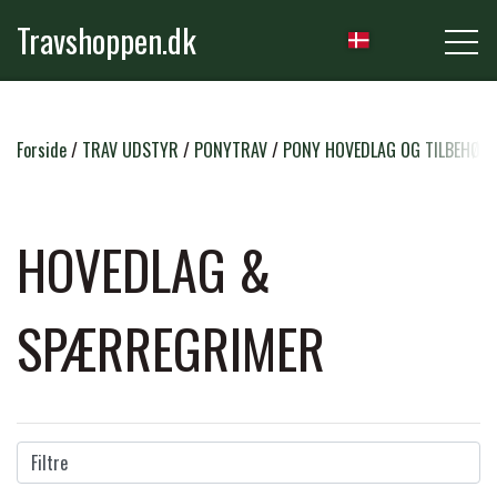
Travshoppen.dk
NYHEDER
Forside
TRAV UDSTYR
PONYTRAV
PONY HOVEDLAG OG TILBEHØR
HEST
HOVEDLAG &
GRIMER & TRÆKTOVE
SPÆRREGRIMER
RYTTER
TRENSER & TILBEHØR
RIDEBUKSER & LEGGINS
PLEJE & STALD
SADLER & TILBEHØR
Filtre
TRØJER, BLUSER & T-SHIRTS
STRIGLER & TILBEHØR