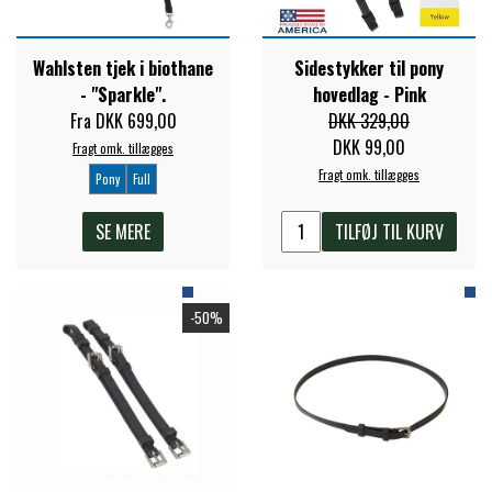
PREMIER EQUINE KØLETERAPI
LIKIT
Wahlsten tjek i biothane
Sidestykker til pony
- "Sparkle".
hovedlag - Pink
Fra DKK 699,00
DKK 329,00
PREMIER EQUINE GROOMING & STALD
MUSTAD
DKK 99,00
Fragt omk. tillægges
Fragt omk. tillægges
Pony
Full
PREMIER EQUINE RYTTER
NAF
SE MERE
TILFØJ TIL KURV
PHARMACARE
-50%
PREMIER EQUINE
RACING TACK