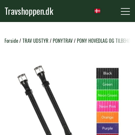
Travshoppen.dk
NYHEDER
Forside
TRAV UDSTYR
PONYTRAV
PONY HOVEDLAG OG TILBEHØR
HEST
GRIMER & TRÆKTOVE
RYTTER
TRENSER & TILBEHØR
RIDEBUKSER & LEGGINS
PLEJE & STALD
SADLER & TILBEHØR
TRØJER, BLUSER & T-SHIRTS
STRIGLER & TILBEHØR