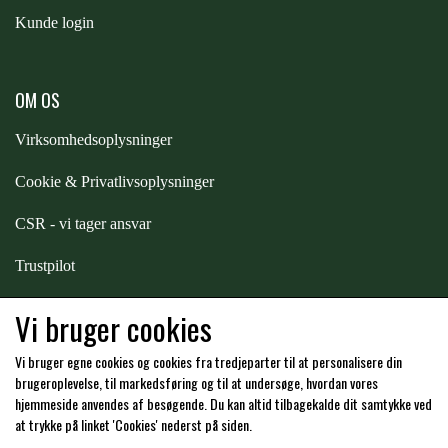
Kunde login
PREMIER EQUINE KØLETERAPI
LIKIT
OM OS
PREMIER EQUINE GROOMING & STALD
MUSTAD
Virksomhedsoplysninger
PREMIER EQUINE RYTTER
Cookie & Privatlivsoplysninger
NAF
CSR - vi tager ansvar
PHARMACARE
Trustpilot
Samarbejde
-
affiliates
Vi bruger cookies
PREMIER EQUINE
Vi bruger egne cookies og cookies fra tredjeparter til at personalisere din
Hos os kan du betale med:
brugeroplevelse, til markedsføring og til at undersøge, hvordan vores
RACING TACK
hjemmeside anvendes af besøgende. Du kan altid tilbagekalde dit samtykke ved
at trykke på linket 'Cookies' nederst på siden.