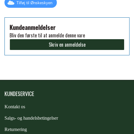
Tilføj til Ønskeskyen
FORAN EQUINE
PREMIER EQUINE SADLER
Kundeanmeldelser
GP TACK
PREMIER EQUINE SADEL TILBEHØR
Bliv den første til at anmelde denne vare
Skriv en anmeldelse
HAPPY MOUTH
PREMIER EQUINE SADELUNDERLAG
HEVARI
PREMIER EQUINE PADS
JACKS
KUNDESERVICE
PREMIER EQUINE BENBESKYTTELSE
Kontakt os
KÄLLQUIST EQUESTIAN
PREMIER EQUINE TRANSPORT
S
algs- og handelsbetingelser
BESKYTTELSE
Returnering
LEMIEUX