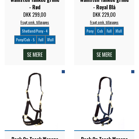
- Rød
- Royal Blå
PREMIER EQUINE KØLETERAPI
DKK 299,00
DKK 229,00
LIKIT
Fragt omk. tillægges
Fragt omk. tillægges
Shetland/Pony - 4
Pony
Cob
Full
XFull
PREMIER EQUINE GROOMING & STALD
MUSTAD
Pony/Cob - 5
Full
XFull
SE MERE
SE MERE
PREMIER EQUINE RYTTER
NAF
PHARMACARE
PREMIER EQUINE
RACING TACK