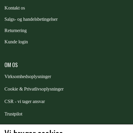
STAR TACK
Kontakt os
S
algs- og handelsbetingelser
STUD MUFFIN
Returnering
Kunde login
TIMER GPS
OM OS
TKO
Virksomhedsoplysninger
WAHLSTEN
Cookie & Privatlivsoplysninger
CSR - vi tager ansvar
WALDHAUSEN
Trustpilot
WALSH
Samarbejde
-
affiliates