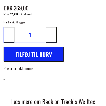
DKK 269,00
FORAN EQUINE
PREMIER EQUINE SADLER
GP TACK
Fragt omk. tillægges
PREMIER EQUINE SADEL TILBEHØR
−
+
HAPPY MOUTH
PREMIER EQUINE SADELUNDERLAG
TILFØJ TIL KURV
HEVARI
PREMIER EQUINE PADS
Priser er inkl. moms
JACKS
PREMIER EQUINE BENBESKYTTELSE
KÄLLQUIST EQUESTIAN
PREMIER EQUINE TRANSPORT
Læs mere om Back on Track´s Welltex
BESKYTTELSE
LEMIEUX