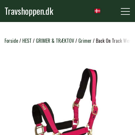
Travshoppen.dk
NYHEDER
Forside
HEST
GRIMER & TRÆKTOV
Grimer
Back On Track Weran
HEST
GRIMER & TRÆKTOVE
RYTTER
TRENSER & TILBEHØR
RIDEBUKSER & LEGGINS
PLEJE & STALD
SADLER & TILBEHØR
TRØJER, BLUSER & T-SHIRTS
STRIGLER & TILBEHØR