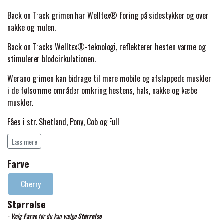
BACK ON TRACK
STRØMPER
INSEKTBESKYTTELSE
PREMIER EQUINE LINERS & DÆKKEN
TRAVDÆKKEN & TILBEHØR
Back on Track grimen har Welltex® foring på sidestykker og over
TILBEHØR
nakke og mulen.
TERAPI PRODUKTER
CARR & DAY & MARTIN
HUER & HALSTØRKLÆDER
HESTEBOLCHER & TREATS
SKO & VÆRKTØJ
Back on Tracks Welltex®-teknologi, reflekterer hesten varme og
PREMIER EQUINE WALKER & RIDEDÆKKEN
stimulerer blodcirkulationen.
CUSTOM
GAVEARTIKLER VOKSNE
TILSKUD & VITAMINER
Werano grimen kan bidrage til mere mobile og afslappede muskler
VOGNE & TILBEHØR
i de følsomme områder omkring hestens, hals, nakke og kæbe
PREMIER EQUINE INSEKTBESKYTTELSE
DELTACAST
BØRN & JUNIOR
muskler.
STALD & FOLD
TRAV KUSK
Fåes i str. Shetland, Pony, Cob og Full
PREMIER EQUINE MAGNET & INFRARØD
EMIN
SKO & SMEDEVÆRKTØJ
Materiale: 100% polypropylen
Læs mere
TERAPI
PONYTRAV
Fyld: 100% SBR
Farve
FENWICK LIQUID TITANIUM®
PREMIER EQUINE GRIMER & TRÆKTOV
MONTÉ
Foring: 100 % polypropylen med Welltex® teknologi
Cherry
Spænder: 100% guldfarvet metal
FINNTACK
Størrelse
PREMIER EQUINE TRENSE & TILBEHØR
GALOP
- Vælg
Farve
før du kan vælge
Størrelse