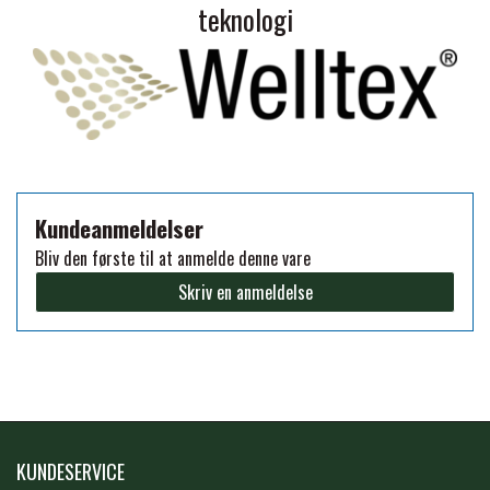
teknologi
PREMIER EQUINE KØLETERAPI
LIKIT
PREMIER EQUINE GROOMING & STALD
MUSTAD
PREMIER EQUINE RYTTER
NAF
Kundeanmeldelser
Bliv den første til at anmelde denne vare
PHARMACARE
Skriv en anmeldelse
PREMIER EQUINE
RACING TACK
KUNDESERVICE