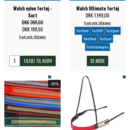
STAR TACK
Walsh nylon fortøj -
Walsh Ultimate fortøj
Sort
DKK 1.149,00
DKK 399,00
Fragt omk. tillægges
STUD MUFFIN
DKK 199,50
Sort/hvid
Sort/blå
Sort/grøn
Fragt omk. tillægges
Hvid/hvid
Sort/sort
TIMER GPS
Sort/mørkegrøn
TILFØJ TIL KURV
SE MERE
TKO
WAHLSTEN
-80%
WALDHAUSEN
WALSH