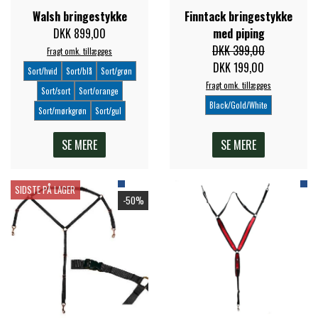
Walsh bringestykke
Finntack bringestykke
PREMIER EQUINE KØLETERAPI
DKK 899,00
med piping
LIKIT
DKK 399,00
Fragt omk. tillægges
DKK 199,00
Sort/hvid
Sort/blå
Sort/grøn
PREMIER EQUINE GROOMING & STALD
MUSTAD
Fragt omk. tillægges
Sort/sort
Sort/orange
Black/Gold/White
Sort/mørkgrøn
Sort/gul
PREMIER EQUINE RYTTER
NAF
SE MERE
SE MERE
PHARMACARE
SIDSTE PÅ LAGER
-50%
PREMIER EQUINE
RACING TACK