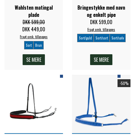
Wahlsten matingal
Bringestykke med navn
FORAN EQUINE
PREMIER EQUINE SADLER
plade
og enkelt pipe
DKK 599,00
DKK 599,00
GP TACK
DKK 449,00
Fragt omk. tillægges
PREMIER EQUINE SADEL TILBEHØR
Fragt omk. tillægges
Sort/guld
Sort/sort
Sort/sølv
Sort
Brun
HAPPY MOUTH
PREMIER EQUINE SADELUNDERLAG
SE MERE
SE MERE
HEVARI
PREMIER EQUINE PADS
-50%
JACKS
PREMIER EQUINE BENBESKYTTELSE
KÄLLQUIST EQUESTIAN
PREMIER EQUINE TRANSPORT
BESKYTTELSE
LEMIEUX