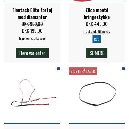
Finntack Elite fortøj
Zilco monté
ZILCO
med diamanter
bringestykke
DKK 999,00
DKK 449,00
DKK 199,00
QHP -BRANDS OF Q
Fragt omk. tillægges
Fragt omk. tillægges
Rød
PREMIER EQUINE INSEKTBESKYTTELSE
Flere varianter
SE MERE
SIDSTE PÅ LAGER