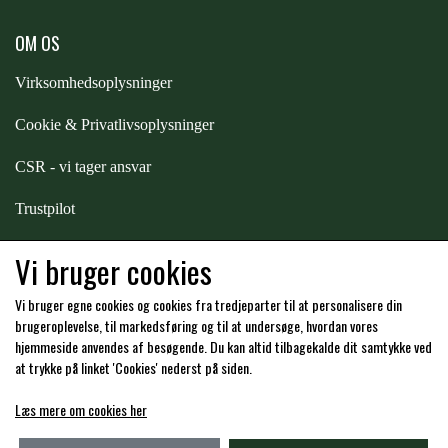
OM OS
Virksomhedsoplysninger
Cookie & Privatlivsoplysninger
CSR - vi tager ansvar
Trustpilot
Samarbejde
-
affiliates
Vi bruger cookies
Vi bruger egne cookies og cookies fra tredjeparter til at personalisere din
Hos os kan du betale med:
brugeroplevelse, til markedsføring og til at undersøge, hvordan vores
hjemmeside anvendes af besøgende. Du kan altid tilbagekalde dit samtykke ved
at trykke på linket 'Cookies' nederst på siden.
Læs mere om cookies her
Kommende åbningstider i butikken i Charlottenlund