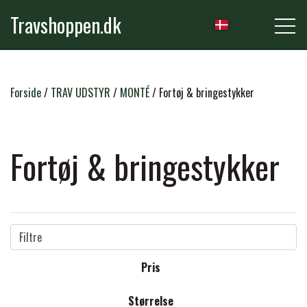
Travshoppen.dk
NYHEDER
Forside
TRAV UDSTYR
MONTÉ
Fortøj & bringestykker
HEST
Fortøj & bringestykker
GRIMER & TRÆKTOVE
RYTTER
TRENSER & TILBEHØR
Filtre
RIDEBUKSER & LEGGINS
PLEJE & STALD
Pris
SADLER & TILBEHØR
TRØJER, BLUSER & T-SHIRTS
STRIGLER & TILBEHØR
Størrelse