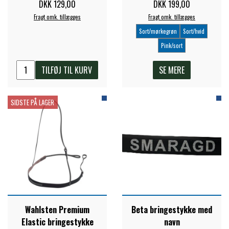
DKK 129,00
DKK 199,00
Fragt omk. tillægges
Fragt omk. tillægges
Sort/mørkegrøn
Sort/hvid
Pink/sort
TILFØJ TIL KURV
SE MERE
SIDSTE PÅ LAGER
Wahlsten Premium
Beta bringestykke med
Elastic bringestykke
navn