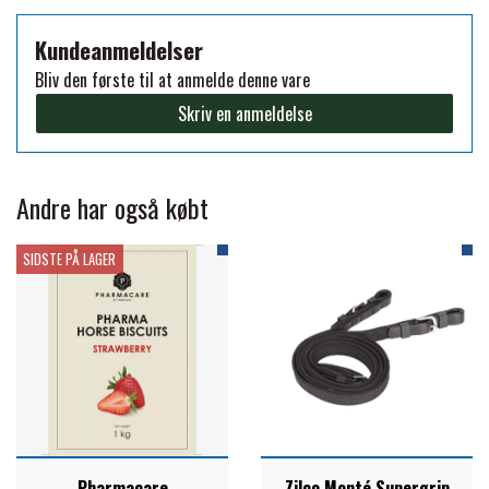
FORAN EQUINE
Kundeanmeldelser
PREMIER EQUINE SADLER
Bliv den første til at anmelde denne vare
GP TACK
Skriv en anmeldelse
PREMIER EQUINE SADEL TILBEHØR
HAPPY MOUTH
PREMIER EQUINE SADELUNDERLAG
Andre har også købt
HEVARI
SIDSTE PÅ LAGER
PREMIER EQUINE PADS
JACKS
PREMIER EQUINE BENBESKYTTELSE
KÄLLQUIST EQUESTIAN
PREMIER EQUINE TRANSPORT
BESKYTTELSE
LEMIEUX
Pharmacare
Zilco Monté Supergrip