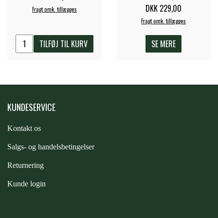
STAR TACK
DKK 229,00
Fragt omk. tillægges
Fragt omk. tillægges
STUD MUFFIN
TILFØJ TIL KURV
SE MERE
TIMER GPS
KUNDESERVICE
TKO
Kontakt os
WAHLSTEN
S
algs- og handelsbetingelser
Returnering
WALDHAUSEN
Kunde login
WALSH