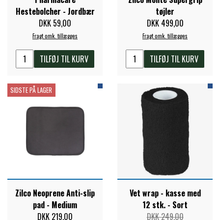
Hestebolcher - Jordbær
tøjler
PREMIER EQUINE KØLETERAPI
DKK 59,00
DKK 499,00
LIKIT
Fragt omk. tillægges
Fragt omk. tillægges
PREMIER EQUINE GROOMING & STALD
TILFØJ TIL KURV
TILFØJ TIL KURV
MUSTAD
PREMIER EQUINE RYTTER
SIDSTE PÅ LAGER
NAF
PHARMACARE
PREMIER EQUINE
Zilco Neoprene Anti-slip
Vet wrap - kasse med
RACING TACK
pad - Medium
12 stk. - Sort
DKK 219,00
DKK 249,00