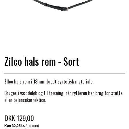
TRAV & GALOP
DÆKKENER & TILBEHØR
JAKKER & VESTE
STRIGLEKASSER & STALDSKABE
SEJRSDÆKKENER
KRAFFT FODER
BANDAGER & BENBESKYTTELSE
SKO & STØVLER
SÅRPLEJE & STALDAPOTEK
TRAVUDSTYR MED NAVN
PREMIER EQUINE
PLEJE & STALD
PISKE & SPORER
SHAMPOO & SHINER
Zilco hals rem - Sort
GRIMER & TRÆKTOV
PREMIER EQUINE REGN - &
TILSKUD & VITAMINER
OUTLET
HJELME
HOVPLEJE
OVERGANGSDÆKKEN
SELER & TILBEHØR
ZIlco hals rem i 13 mm bredt syntetisk materiale.
LONGERING
SIKKERHEDSVESTE
BRANDS
Bruges i væddeløb og til træning, når rytteren har brug for støtte
LÆDER & UDSTYRSPLEJE
PREMIER EQUINE VINTERDÆKKEN
HOVEDLAG & TILBEHØR
eller balancekorrektion.
PONY & SHETTY
ANIMALINTEX®
HANDSKER
KLIPPEMASKINER & STØVSUGERE
PREMIER EQUINE STALDDÆKKEN
DKK 129,00
GAMSCHER & BANDAGER
TRANSPORT UDSTYR