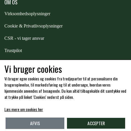
OM OS
ZILCO
Virksomhedsoplysninger
Cookie & Privatlivsoplysninger
QHP -BRANDS OF Q
CSR - vi tager ansvar
Trustpilot
PREMIER EQUINE INSEKTBESKYTTELSE
Samarbejde
-
affiliates
Vi bruger cookies
Vi bruger egne cookies og cookies fra tredjeparter til at personalisere din
Hos os kan du betale med:
brugeroplevelse, til markedsføring og til at undersøge, hvordan vores
hjemmeside anvendes af besøgende. Du kan altid tilbagekalde dit samtykke ved
at trykke på linket 'Cookies' nederst på siden.
Læs mere om cookies her
Kommende åbningstider i butikken i Charlottenlund
AFVIS
ACCEPTER