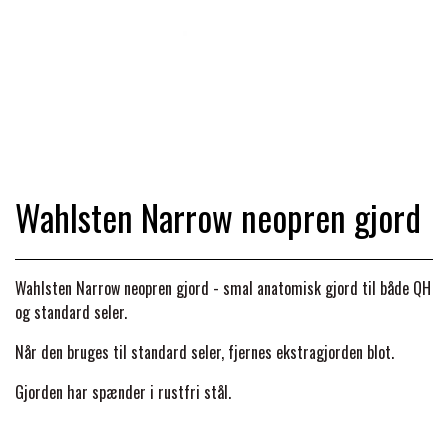
TRAV & GALOP
DÆKKENER & TILBEHØR
JAKKER & VESTE
STRIGLEKASSER & STALDSKABE
SEJRSDÆKKENER
KRAFFT FODER
BANDAGER & BENBESKYTTELSE
SKO & STØVLER
SÅRPLEJE & STALDAPOTEK
TRAVUDSTYR MED NAVN
PREMIER EQUINE
PLEJE & STALD
PISKE & SPORER
SHAMPOO & SHINER
GRIMER & TRÆKTOV
Wahlsten Narrow neopren gjord
PREMIER EQUINE REGN - &
TILSKUD & VITAMINER
OUTLET
HJELME
HOVPLEJE
OVERGANGSDÆKKEN
SELER & TILBEHØR
Wahlsten Narrow neopren gjord - smal anatomisk gjord til både QH
LONGERING
og standard seler.
SIKKERHEDSVESTE
BRANDS
LÆDER & UDSTYRSPLEJE
PREMIER EQUINE VINTERDÆKKEN
HOVEDLAG & TILBEHØR
Når den bruges til standard seler, fjernes ekstragjorden blot.
PONY & SHETTY
ANIMALINTEX®
HANDSKER
Gjorden
har spænder i rustfri stål.
KLIPPEMASKINER & STØVSUGERE
PREMIER EQUINE STALDDÆKKEN
GAMSCHER & BANDAGER
TRANSPORT UDSTYR