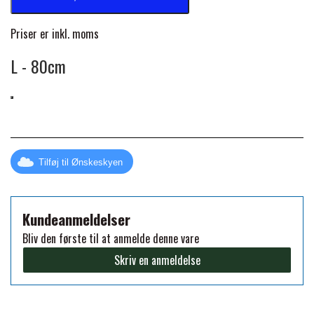
FORAN EQUINE
PREMIER EQUINE SADLER
Priser er inkl. moms
L - 80cm
GP TACK
PREMIER EQUINE SADEL TILBEHØR
HAPPY MOUTH
PREMIER EQUINE SADELUNDERLAG
HEVARI
Tilføj til Ønskeskyen
PREMIER EQUINE PADS
JACKS
Kundeanmeldelser
PREMIER EQUINE BENBESKYTTELSE
Bliv den første til at anmelde denne vare
KÄLLQUIST EQUESTIAN
Skriv en anmeldelse
PREMIER EQUINE TRANSPORT
BESKYTTELSE
LEMIEUX