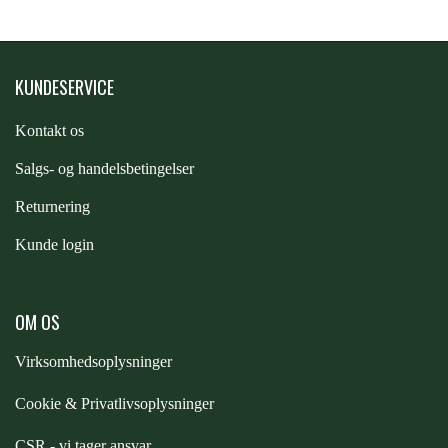
PREMIER EQUINE KØLETERAPI
LIKIT
KUNDESERVICE
PREMIER EQUINE GROOMING & STALD
MUSTAD
Kontakt os
S
algs- og handelsbetingelser
PREMIER EQUINE RYTTER
NAF
Returnering
Kunde login
PHARMACARE
OM OS
PREMIER EQUINE
Virksomhedsoplysninger
RACING TACK
Cookie & Privatlivsoplysninger
CSR - vi tager ansvar