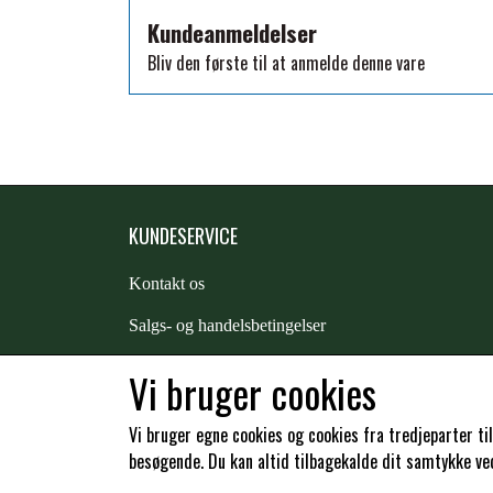
TKO
Kundeanmeldelser
WAHLSTEN
Bliv den første til at anmelde denne vare
WALDHAUSEN
WALSH
ZILCO
QHP -BRANDS OF Q
PREMIER EQUINE INSEKTBESKYTTELSE
KUNDESERVICE
Kontakt os
S
algs- og handelsbetingelser
Returnering
Vi bruger cookies
Kunde login
Vi bruger egne cookies og cookies fra tredjeparter ti
besøgende. Du kan altid tilbagekalde dit samtykke ved 