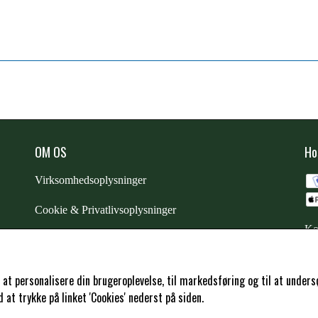
OM OS
Ho
Virksomhedsoplysninger
Cookie & Privatlivsoplysninger
Ko
CSR - vi tager ansvar
Trustpilot
l at personalisere din brugeroplevelse, til markedsføring og til at und
at trykke på linket 'Cookies' nederst på siden.
Samarbejde
-
affiliates