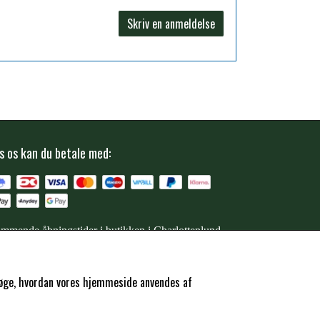
Skriv en anmeldelse
s os kan du betale med:
mmende åbningstider i butikken i Charlottenlund
ersøge, hvordan vores hjemmeside anvendes af