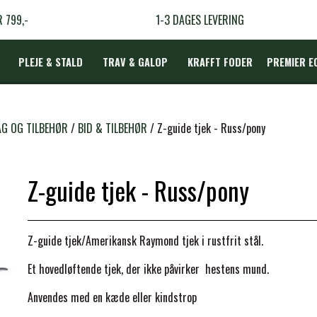
R 799,-
1-3 DAGES LEVERING
PLEJE & STALD
TRAV & GALOP
KRAFFT FODER
PREMIER E
DÆKKEN
G OG TILBEHØR
BID & TILBEHØR
Z-guide tjek - Russ/pony
Z-guide tjek - Russ/pony
LBEHØR
N
Z-guide tjek/Amerikansk Raymond tjek i rustfrit stål.
TERAPI
Et hovedløftende tjek, der ikke påvirker hestens mund.
Anvendes med en kæde eller kindstrop