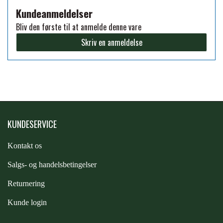
Kundeanmeldelser
FORAN EQUINE
PREMIER EQUINE SADLER
Bliv den første til at anmelde denne vare
Skriv en anmeldelse
GP TACK
PREMIER EQUINE SADEL TILBEHØR
HAPPY MOUTH
PREMIER EQUINE SADELUNDERLAG
HEVARI
KUNDESERVICE
PREMIER EQUINE PADS
Kontakt os
JACKS
PREMIER EQUINE BENBESKYTTELSE
S
algs- og handelsbetingelser
KÄLLQUIST EQUESTIAN
Returnering
PREMIER EQUINE TRANSPORT
Kunde login
BESKYTTELSE
LEMIEUX