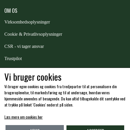
OM OS
PREMIER EQUINE KØLETERAPI
LIKIT
Virksomhedsoplysninger
PREMIER EQUINE GROOMING & STALD
Cookie & Privatlivsoplysninger
MUSTAD
CSR - vi tager ansvar
PREMIER EQUINE RYTTER
NAF
Trustpilot
Samarbejde
-
affiliates
Vi bruger cookies
PHARMACARE
Vi bruger egne cookies og cookies fra tredjeparter til at personalisere din
Hos os kan du betale med:
brugeroplevelse, til markedsføring og til at undersøge, hvordan vores
PREMIER EQUINE
hjemmeside anvendes af besøgende. Du kan altid tilbagekalde dit samtykke ved
at trykke på linket 'Cookies' nederst på siden.
RACING TACK
Læs mere om cookies her
Kommende åbningstider i butikken i Charlottenlund