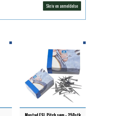
Skriv en anmeldelse
Mustad ESL Pitch søm - 250stk