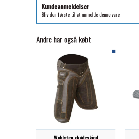
Kundeanmeldelser
TKO
Bliv den første til at anmelde denne vare
WAHLSTEN
WALDHAUSEN
WALSH
Andre har også købt
ZILCO
QHP -BRANDS OF Q
PREMIER EQUINE INSEKTBESKYTTELSE
Wahlsten skødeskind