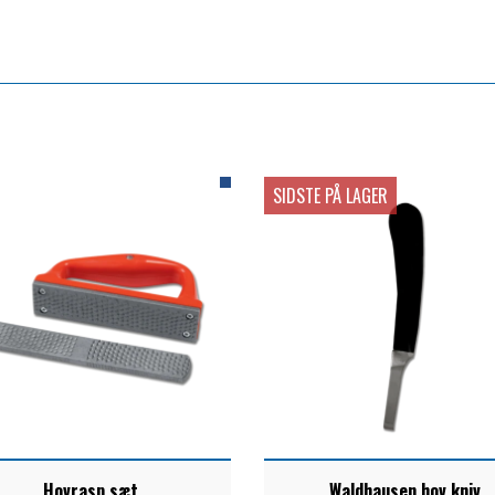
SIDSTE PÅ LAGER
Hovrasp sæt
Waldhausen hov kniv