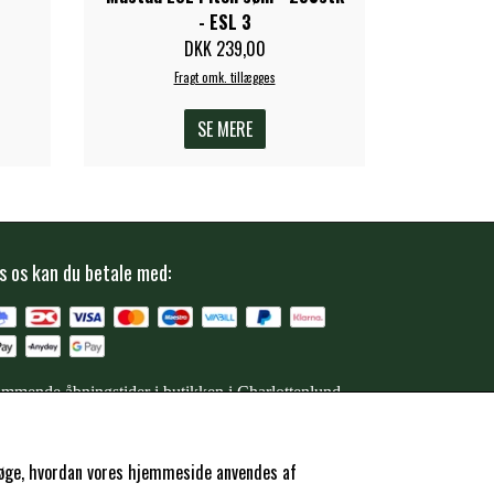
- ESL 3
DKK 239,00
Fragt omk. tillægges
SE MERE
s os kan du betale med:
mmende åbningstider i butikken i Charlottenlund
ersøge, hvordan vores hjemmeside anvendes af