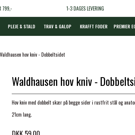
R 799,-
1-3 DAGES LEVERING
PLEJE & STALD
TRAV & GALOP
KRAFFT FODER
PREMIER E
DÆKKEN
Waldhausen hov kniv - Dobbeltsidet
Waldhausen hov kniv - Dobbelts
LBEHØR
N
Hov kniv med dobbelt skær på begge sider i rustfrit stål og anato
TERAPI
21cm lang.
DKK 59,00