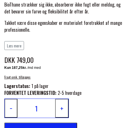
BACK ON TRACK
STRØMPER
INSEKTBESKYTTELSE
PREMIER EQUINE LINERS & DÆKKEN
BioThane strækker sig ikke, absorberer ikke fugt eller meldug, og
TRAVDÆKKEN & TILBEHØR
det bevarer sin farve og fleksibilitet år efter år.
TILBEHØR
TERAPI PRODUKTER
CARR & DAY & MARTIN
HUER & HALSTØRKLÆDER
Takket være disse egenskaber er materialet foretrukket af mange
HESTEBOLCHER & TREATS
SKO & VÆRKTØJ
professionelle.
PREMIER EQUINE WALKER & RIDEDÆKKEN
CUSTOM
GAVEARTIKLER VOKSNE
Rustfri spænder sikrer langvarig ydeevne og sikker fastgørelse
TILSKUD & VITAMINER
VOGNE & TILBEHØR
Læs mere
under alle forhold. Et fremragende valg for trænere, der
PREMIER EQUINE INSEKTBESKYTTELSE
værdsætter pålidelighed og minimal vedligeholdelse.
DKK 749,00
DELTACAST
BØRN & JUNIOR
STALD & FOLD
TRAV KUSK
Kan kombineres med Wahlsten pad til bringestykke.
PREMIER EQUINE MAGNET & INFRARØD
EMIN
Fragt omk. tillægges
SKO & SMEDEVÆRKTØJ
TERAPI
PONYTRAV
Lagerstatus:
1 på lager
FORVENTET LEVERINGSTID:
2-5 hverdage
FENWICK LIQUID TITANIUM®
PREMIER EQUINE GRIMER & TRÆKTOV
MONTÉ
−
+
FINNTACK
PREMIER EQUINE TRENSE & TILBEHØR
GALOP