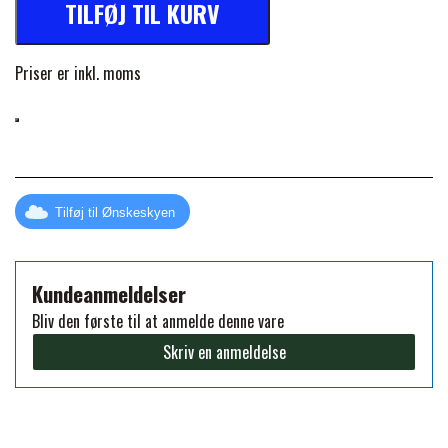
TILFØJ TIL KURV
FORAN EQUINE
PREMIER EQUINE SADLER
Priser er inkl. moms
GP TACK
PREMIER EQUINE SADEL TILBEHØR
HAPPY MOUTH
PREMIER EQUINE SADELUNDERLAG
Tilføj til Ønskeskyen
HEVARI
PREMIER EQUINE PADS
Kundeanmeldelser
JACKS
PREMIER EQUINE BENBESKYTTELSE
Bliv den første til at anmelde denne vare
Skriv en anmeldelse
KÄLLQUIST EQUESTIAN
PREMIER EQUINE TRANSPORT
BESKYTTELSE
LEMIEUX