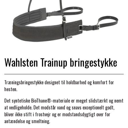
TRAV & GALOP
DÆKKENER & TILBEHØR
JAKKER & VESTE
STRIGLEKASSER & STALDSKABE
SEJRSDÆKKENER
KRAFFT FODER
BANDAGER & BENBESKYTTELSE
SKO & STØVLER
SÅRPLEJE & STALDAPOTEK
TRAVUDSTYR MED NAVN
PREMIER EQUINE
PLEJE & STALD
PISKE & SPORER
SHAMPOO & SHINER
GRIMER & TRÆKTOV
Wahlsten Trainup bringestykke
PREMIER EQUINE REGN - &
TILSKUD & VITAMINER
OUTLET
HJELME
HOVPLEJE
OVERGANGSDÆKKEN
SELER & TILBEHØR
Træningsbringestykke designet til holdbarhed og komfort for
LONGERING
hesten.
SIKKERHEDSVESTE
BRANDS
LÆDER & UDSTYRSPLEJE
PREMIER EQUINE VINTERDÆKKEN
HOVEDLAG & TILBEHØR
Det syntetiske BioThane®-materiale er meget slidstærkt og nemt
PONY & SHETTY
at vedligeholde. Det modstår vand og snavs exceptionelt godt,
ANIMALINTEX®
HANDSKER
KLIPPEMASKINER & STØVSUGERE
PREMIER EQUINE STALDDÆKKEN
bliver ikke stift i frostvejr og er modstandsdygtigt over for
GAMSCHER & BANDAGER
antændelse og smeltning.
TRANSPORT UDSTYR