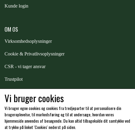
Kunde login
PREMIER EQUINE KØLETERAPI
LIKIT
OM OS
PREMIER EQUINE GROOMING & STALD
MUSTAD
Virksomhedsoplysninger
PREMIER EQUINE RYTTER
Cookie & Privatlivsoplysninger
NAF
CSR - vi tager ansvar
PHARMACARE
Trustpilot
Samarbejde
-
affiliates
Vi bruger cookies
PREMIER EQUINE
Vi bruger egne cookies og cookies fra tredjeparter til at personalisere din
Hos os kan du betale med:
brugeroplevelse, til markedsføring og til at undersøge, hvordan vores
RACING TACK
hjemmeside anvendes af besøgende. Du kan altid tilbagekalde dit samtykke ved
at trykke på linket 'Cookies' nederst på siden.