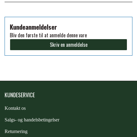
FORAN EQUINE
PREMIER EQUINE SADLER
Kundeanmeldelser
GP TACK
PREMIER EQUINE SADEL TILBEHØR
Bliv den første til at anmelde denne vare
Skriv en anmeldelse
HAPPY MOUTH
PREMIER EQUINE SADELUNDERLAG
HEVARI
PREMIER EQUINE PADS
JACKS
KUNDESERVICE
PREMIER EQUINE BENBESKYTTELSE
Kontakt os
KÄLLQUIST EQUESTIAN
PREMIER EQUINE TRANSPORT
S
algs- og handelsbetingelser
BESKYTTELSE
Returnering
LEMIEUX