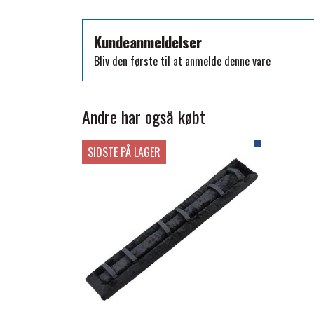
TKO
WAHLSTEN
Kundeanmeldelser
WALDHAUSEN
Bliv den første til at anmelde denne vare
WALSH
ZILCO
Andre har også købt
QHP -BRANDS OF Q
PREMIER EQUINE INSEKTBESKYTTELSE
SIDSTE PÅ LAGER