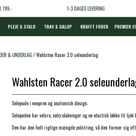
R 799,-
1-3 DAGES LEVERING
PLEJE & STALD
TRAV & GALOP
KRAFFT FODER
PREMIER E
DÆKKEN
DER & UNDERLAG
Wahlsten Racer 2.0 seleunderlag
Wahlsten Racer 2.0 seleunderla
LBEHØR
N
Selepude i neopren og anatomisk design.
TERAPI
Selepuden har velcro, velcrolukninger og en elastisk løkke til tjek 
Den h
ar den helt rigtige mængde polstring, så den former sig eft