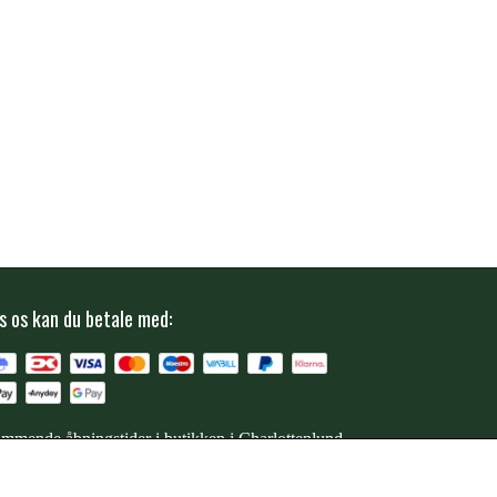
s os kan du betale med:
mmende åbningstider i butikken i Charlottenlund