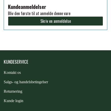
Kundeanmeldelser
FORAN EQUINE
PREMIER EQUINE SADLER
Bliv den første til at anmelde denne vare
Skriv en anmeldelse
GP TACK
PREMIER EQUINE SADEL TILBEHØR
HAPPY MOUTH
PREMIER EQUINE SADELUNDERLAG
HEVARI
KUNDESERVICE
PREMIER EQUINE PADS
Kontakt os
JACKS
PREMIER EQUINE BENBESKYTTELSE
S
algs- og handelsbetingelser
KÄLLQUIST EQUESTIAN
Returnering
PREMIER EQUINE TRANSPORT
Kunde login
BESKYTTELSE
LEMIEUX