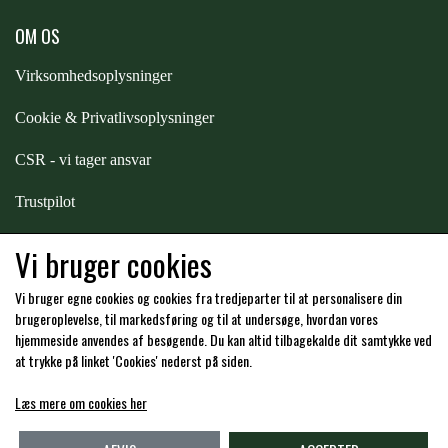
OM OS
PREMIER EQUINE KØLETERAPI
LIKIT
Virksomhedsoplysninger
PREMIER EQUINE GROOMING & STALD
Cookie & Privatlivsoplysninger
MUSTAD
CSR - vi tager ansvar
PREMIER EQUINE RYTTER
NAF
Trustpilot
Samarbejde
-
affiliates
Vi bruger cookies
PHARMACARE
Vi bruger egne cookies og cookies fra tredjeparter til at personalisere din
Hos os kan du betale med:
brugeroplevelse, til markedsføring og til at undersøge, hvordan vores
PREMIER EQUINE
hjemmeside anvendes af besøgende. Du kan altid tilbagekalde dit samtykke ved
at trykke på linket 'Cookies' nederst på siden.
RACING TACK
Læs mere om cookies her
Kommende åbningstider i butikken i Charlottenlund