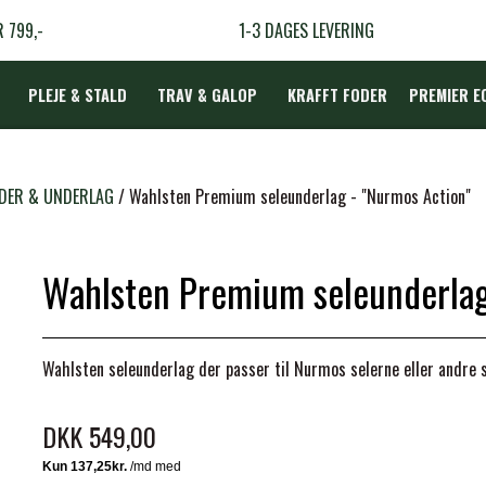
R 799,-
1-3 DAGES LEVERING
PLEJE & STALD
TRAV & GALOP
KRAFFT FODER
PREMIER E
DÆKKEN
DER & UNDERLAG
Wahlsten Premium seleunderlag - "Nurmos Action"
Wahlsten Premium seleunderlag
LBEHØR
N
Wahlsten seleunderlag der passer til Nurmos selerne eller andre 
TERAPI
DKK 549,00