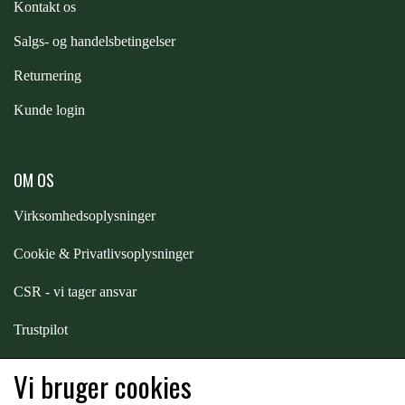
Kontakt os
PREMIER EQUINE KØLETERAPI
S
algs- og handelsbetingelser
LIKIT
Returnering
PREMIER EQUINE GROOMING & STALD
MUSTAD
Kunde login
PREMIER EQUINE RYTTER
NAF
OM OS
Virksomhedsoplysninger
PHARMACARE
Cookie & Privatlivsoplysninger
CSR - vi tager ansvar
PREMIER EQUINE
Trustpilot
RACING TACK
Samarbejde
-
affiliates
Vi bruger cookies