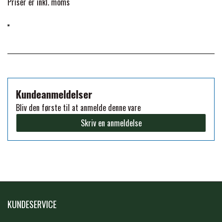
Priser er inkl. moms
FORAN EQUINE
PREMIER EQUINE SADLER
GP TACK
PREMIER EQUINE SADEL TILBEHØR
HAPPY MOUTH
PREMIER EQUINE SADELUNDERLAG
Kundeanmeldelser
Bliv den første til at anmelde denne vare
HEVARI
Skriv en anmeldelse
PREMIER EQUINE PADS
JACKS
PREMIER EQUINE BENBESKYTTELSE
KÄLLQUIST EQUESTIAN
PREMIER EQUINE TRANSPORT
KUNDESERVICE
BESKYTTELSE
LEMIEUX